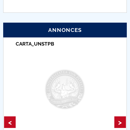
PNRR
Proiect (PRIM STUD)
ANNONCES
Proiect SU-ETIC
CARTA_UNSTPB
Protection des données personnelles
Université pour la communauté
Études doctorales
Comisie de etica unversitară
Evenimente CUP
<
>
Accesibilitate pentru studenții cu dizabilități