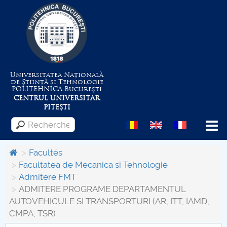
Universitatea Națională
de Știință și Tehnologie
POLITEHNICA
București
CENTRUL UNIVERSITAR
PITEȘTI
Menu
Facultés
Facultatea de Mecanica si Tehnologie
Admitere FMT
Despre Universitate
ADMITERE PROGRAME DEPARTAMENTUL
AUTOVEHICULE SI TRANSPORTURI (AR, ITT, IAMD,
Centrul de Management al Proiectelor
CMPA, TSR)