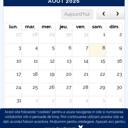
AOÛT 2026
Aujourd'hui
lun.
mar.
mer.
jeu.
ven.
sam.
dim.
27
28
29
30
31
1
2
3
4
5
6
7
8
9
10
11
12
13
14
15
16
17
18
19
20
21
22
23
24
25
26
27
28
29
30
31
1
2
3
4
5
6
Acest site foloseste "cookies" pentru a usura navigarea in site si numararea
vizitatorilor intr-o perioada de timp. Prin continuarea utilizarii acestui site va
dati acordul folosiri acestora. Multumim pentru intelegere.
Apasati aici pentru