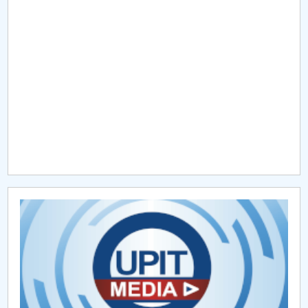
Raportul Conducerii Centrului Universitar Pitești
privind implementarea Planului Operațional 2020-
2024
Parteneri CUP
Centrul de Consiliere și Orientare în Carieră
Chestionar angajabilitate ALUMNI – UPB
CAR2026
MENIU CANTINA
Hotărâri Senat din 21 ianuarie 2019
Hotărâri Senat din 6 septembrie 2019