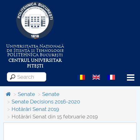
Universitatea Națională
de Știință și Tehnologie
POLITEHNICA
București
CENTRUL UNIVERSITAR
PITEȘTI
Menu
Senate
Senate
Senate Decisions 2016-2020
Hotărâri Senat 2019
About the University
Hotărâri Senat din 15 februarie 2019
Centrul de Management al Proiectelor