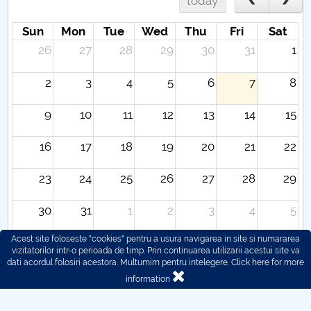
today
Sun
Mon
Tue
Wed
Thu
Fri
Sat
26
27
28
29
30
31
1
2
3
4
5
6
7
8
9
10
11
12
13
14
15
16
17
18
19
20
21
22
23
24
25
26
27
28
29
30
31
1
2
3
4
5
Acest site foloseste "cookies" pentru a usura navigarea in site si numararea
vizitatorilor intr-o perioada de timp. Prin continuarea utilizarii acestui site va
dati acordul folosiri acestora. Multumim pentru intelegere.
Click here for more
information