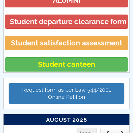
ALUMNI
Hotărâri Senat din 17 decembrie 2018
Hotărâri Senat din 26 noiembrie 2018
Student departure clearance form
Student satisfaction assessment
Student canteen
Request form as per Law 544/2001
Online Petition
AUGUST 2026