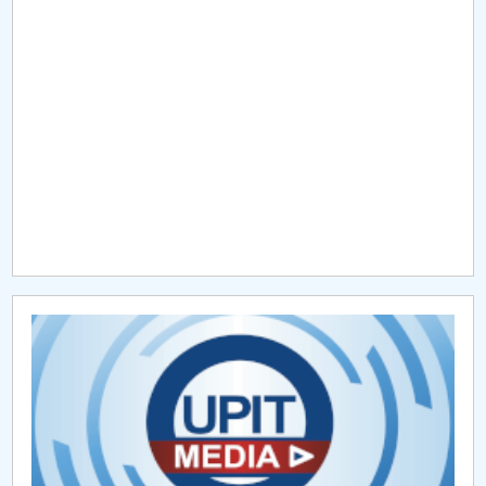
Raportul Conducerii Centrului Universitar Pitești
privind implementarea Planului Operațional 2020-
2024
Parteneri CUP
Centrul de Consiliere și Orientare în Carieră
Chestionar angajabilitate ALUMNI – UPB
CAR2026
MENIU CANTINA
Hotărâri Senat din 29 ianuarie 2018
Hotărâri Senat din 9 februarie 2018