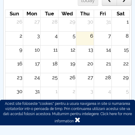
today
Sun
Mon
Tue
Wed
Thu
Fri
Sat
26
27
28
29
30
31
1
2
3
4
5
6
7
8
9
10
11
12
13
14
15
16
17
18
19
20
21
22
23
24
25
26
27
28
29
30
31
1
2
3
4
5
Acest site foloseste "cookies" pentru a usura navigarea in site si numararea
vizitatorilor intr-o perioada de timp. Prin continuarea utilizarii acestui site va
dati acordul folosiri acestora. Multumim pentru intelegere.
Click here for more
information