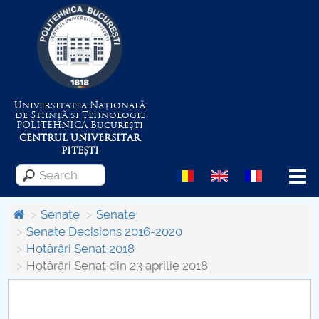
Universitatea Națională
de Știință și Tehnologie
POLITEHNICA
București
CENTRUL UNIVERSITAR
PITEȘTI
Menu
Senate
Senate
Senate Decisions 2016-2020
Hotărâri Senat 2018
About the University
Hotărâri Senat din 23 aprilie 2018
Centrul de Management al Proiectelor