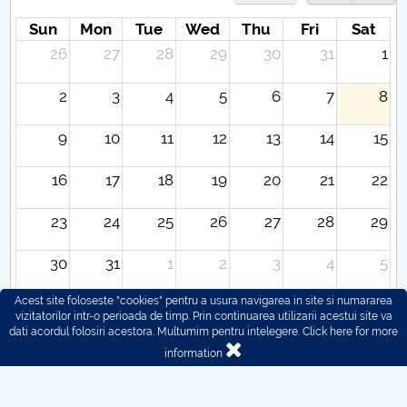
Sun
Mon
Tue
Wed
Thu
Fri
Sat
26
27
28
29
30
31
1
2
3
4
5
6
7
8
9
10
11
12
13
14
15
16
17
18
19
20
21
22
23
24
25
26
27
28
29
30
31
1
2
3
4
5
Acest site foloseste "cookies" pentru a usura navigarea in site si numararea
vizitatorilor intr-o perioada de timp. Prin continuarea utilizarii acestui site va
dati acordul folosiri acestora. Multumim pentru intelegere.
Click here for more
information