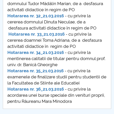
domnului Tudor Mădălin Marian, de a desfasura
Raportul Conducerii Centrului Universitar Pitești
activitati didactice în regim de PO
privind implementarea Planului Operațional 2020-
Hotararea nr. 32_21.03.2016
- cu privire la
2024
cererea domnului Dinuta Neculae, de a
desfasura activitati didactice în regim de PO
Parteneri CUP
Hotararea nr. 33_21.03.2016
- cu privire la
cererea doamnei Toma Adriana, de a desfasura
Centrul de Consiliere și Orientare în Carieră
activitati didactice în regim de PO
Hotararea nr. 34_21.03.2016
- cu privire la
Chestionar angajabilitate ALUMNI – UPB
mentinerea calitatii de titular pentru domnul prof.
univ. dr. Banică Gheorghe
CAR2026
Hotararea nr. 35_21.03.2016
- cu privire la
examenele de finalizare studii pentru studentii de
MENIU CANTINA
la Facultatea de Stiinte ale Educatiei
Hotararea nr. 36_21.03.2016
- cu privire la
Hotărâri Senat 25 ianuarie 2016
acordarea unei burse speciale din venituri proprii,
pentru Râureanu Mara Minodora
Hotarari Senat din 19 decembrie 2016