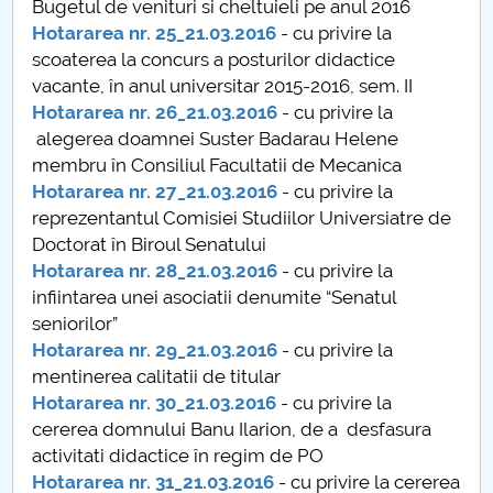
Bugetul de venituri si cheltuieli pe anul 2016
Hotararea nr. 25_21.03.2016
- cu privire la
PNRR
scoaterea la concurs a posturilor didactice
vacante, în anul universitar 2015-2016, sem. II
Proiect(PRIM STUD)
Hotararea nr. 26_21.03.2016
- cu privire la
alegerea doamnei Suster Badarau Helene
Proiect SU-ETIC
membru în Consiliul Facultatii de Mecanica
Hotararea nr. 27_21.03.2016
- cu privire la
Personal data protection
reprezentantul Comisiei Studiilor Universiatre de
Doctorat în Biroul Senatului
UPIT for the community
Hotararea nr. 28_21.03.2016
- cu privire la
infiintarea unei asociatii denumite “Senatul
IOSUD/CSUD – PhD studies
seniorilor”
Hotararea nr. 29_21.03.2016
- cu privire la
Comisie de etica unversitară
mentinerea calitatii de titular
Hotararea nr. 30_21.03.2016
- cu privire la
Evenimente CUP
cererea domnului Banu Ilarion, de a desfasura
activitati didactice în regim de PO
Accesibilitate pentru studenții cu dizabilități
Hotararea nr. 31_21.03.2016
- cu privire la cererea