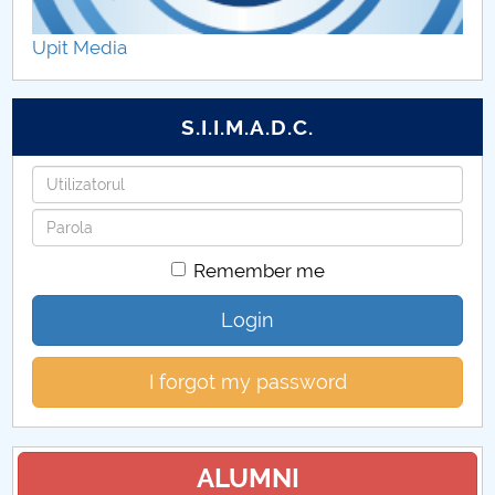
Hotărâri Senat din 14 noiembrie 2014
Upit Media
Hotarari Senat 28 noiembrie 2016
S.I.I.M.A.D.C.
Username
Password
Remember me
Login
I forgot my password
ALUMNI