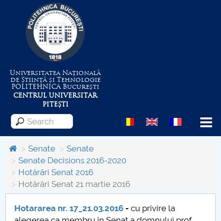
Universitatea Națională
de Știință și Tehnologie
POLITEHNICA
București
CENTRUL UNIVERSITAR
PITEȘTI
Menu
Senate
Senate
Senate Decisions 2016-2020
Hotărâri Senat 2016
About the University
Hotărâri Senat 21 martie 2016
Centrul de Management al Proiectelor
Hotararea nr. 17_21.03.2016
-
cu privire la
alegerea ca membru în Senat a domnului prof.