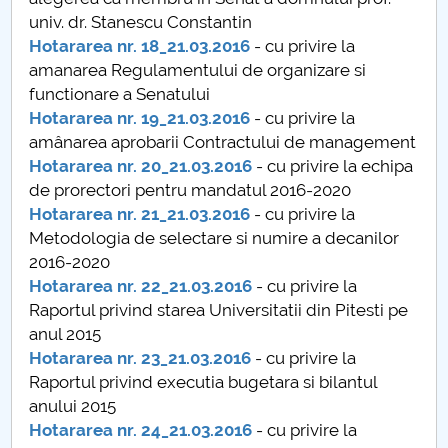
Board of Administration
univ. dr. Stanescu Constantin
Hotararea nr. 18_21.03.2016
- cu privire la
Nr. de telefon si adrese Facultăți
amanarea Regulamentului de organizare si
functionare a Senatului
Admission
Hotararea nr. 19_21.03.2016
- cu privire la
amânarea aprobarii Contractului de management
Români de pretutindeni - ADMITERE
Hotararea nr. 20_21.03.2016
- cu privire la echipa
de prorectori pentru mandatul 2016-2020
Senate
Hotararea nr. 21_21.03.2016
- cu privire la
Metodologia de selectare si numire a decanilor
Faculties
2016-2020
Hotararea nr. 22_21.03.2016
- cu privire la
Studenți
Raportul privind starea Universitatii din Pitesti pe
anul 2015
Ghiduri pentru STUDENȚI
Hotararea nr. 23_21.03.2016
- cu privire la
Raportul privind executia bugetara si bilantul
Public relations
anului 2015
Hotararea nr. 24_21.03.2016
- cu privire la
International Relations