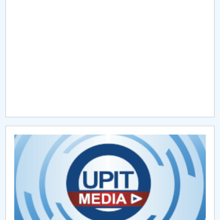
Hotărâri Senat din 25 iulie 2016
Hotărârile Senatului 12septembrie 2016
Hotărâri Senat din 14 septembrie 2016
Hotărâri Senat din 19 septembrie 2016
Hotarari Senat din 30 sept. 2016
Hotarari din 7 octombrie 2016
Hotarari Senat din 17.10.2016
Hotărâri Senat din 24 octombrie 2016
Hotărâri Senat din 31 octombrie 2016