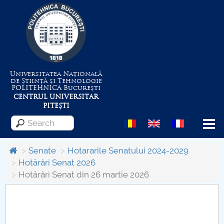
Universitatea Națională
de Știință și Tehnologie
POLITEHNICA
București
CENTRUL UNIVERSITAR
PITEȘTI
Menu
Senate
Hotararile Senatului 2024-2029
Hotărâri Senat 2026
Hotărâri Senat din 26 martie 2026
About the University
Centrul de Management al Proiectelor