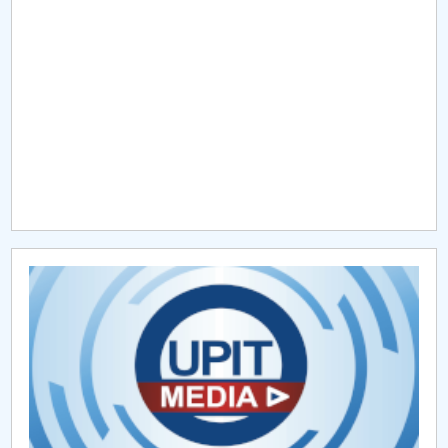
Raportul Conducerii Centrului Universitar Pitești
privind implementarea Planului Operațional 2020-
2024
Parteneri CUP
Centrul de Consiliere și Orientare în Carieră
Chestionar angajabilitate ALUMNI – UPB
CAR2026
MENIU CANTINA
Hotărâri Senat din 29 ianuarie 2026
Hotărâri din 2 iulie 2026