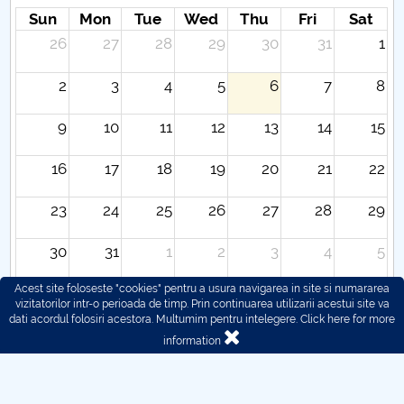
Sun
Mon
Tue
Wed
Thu
Fri
Sat
26
27
28
29
30
31
1
2
3
4
5
6
7
8
9
10
11
12
13
14
15
16
17
18
19
20
21
22
23
24
25
26
27
28
29
30
31
1
2
3
4
5
Acest site foloseste "cookies" pentru a usura navigarea in site si numararea
vizitatorilor intr-o perioada de timp. Prin continuarea utilizarii acestui site va
dati acordul folosiri acestora. Multumim pentru intelegere.
Click here for more
information