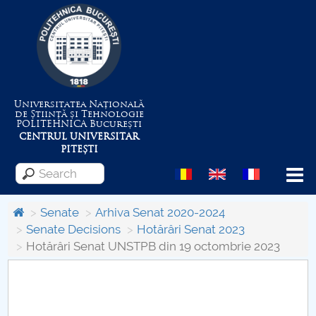
Universitatea Națională
de Știință și Tehnologie
POLITEHNICA
București
CENTRUL UNIVERSITAR
PITEȘTI
Menu
Senate
Arhiva Senat 2020-2024
Senate Decisions
Hotărâri Senat 2023
Hotărâri Senat UNSTPB din 19 octombrie 2023
About the University
Centrul de Management al Proiectelor