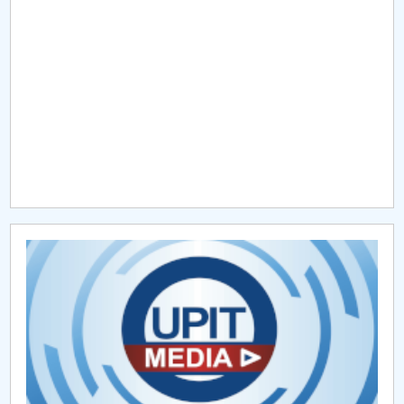
Raportul Conducerii Centrului Universitar Pitești
privind implementarea Planului Operațional 2020-
2024
Parteneri CUP
Centrul de Consiliere și Orientare în Carieră
Chestionar angajabilitate ALUMNI – UPB
CAR2026
MENIU CANTINA
Hotărâri Senat din 18 ianuarie 2023
Hotărâri Senat din 30.01.2023