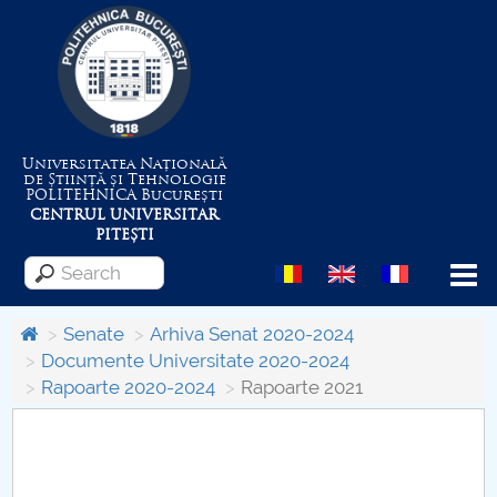
Universitatea Națională
de Știință și Tehnologie
POLITEHNICA
București
CENTRUL UNIVERSITAR
PITEȘTI
Menu
Senate
Arhiva Senat 2020-2024
Documente Universitate 2020-2024
Rapoarte 2020-2024
Rapoarte 2021
About the University
Centrul de Management al Proiectelor