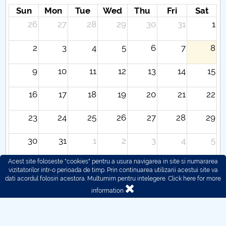
Sun
Mon
Tue
Wed
Thu
Fri
Sat
26
27
28
29
30
31
1
2
3
4
5
6
7
8
9
10
11
12
13
14
15
16
17
18
19
20
21
22
23
24
25
26
27
28
29
30
31
1
2
3
4
5
Acest site foloseste "cookies" pentru a usura navigarea in site si numararea
vizitatorilor intr-o perioada de timp. Prin continuarea utilizarii acestui site va
dati acordul folosiri acestora. Multumim pentru intelegere.
Click here for more
information