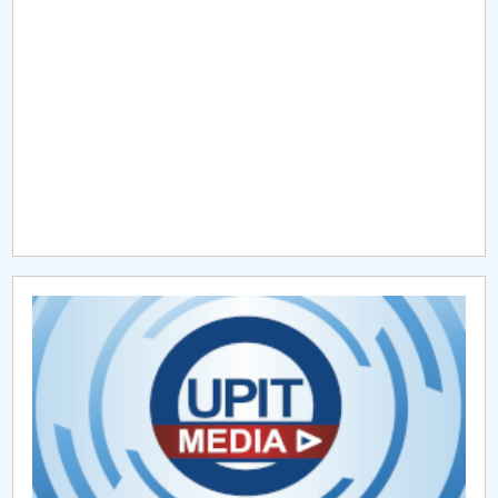
Raportul Conducerii Centrului Universitar Pitești
privind implementarea Planului Operațional 2020-
2024
Parteneri CUP
Centrul de Consiliere și Orientare în Carieră
Chestionar angajabilitate ALUMNI – UPB
CAR2026
MENIU CANTINA
Raport activitate Senat 2020-2024
Rapoarte 2021