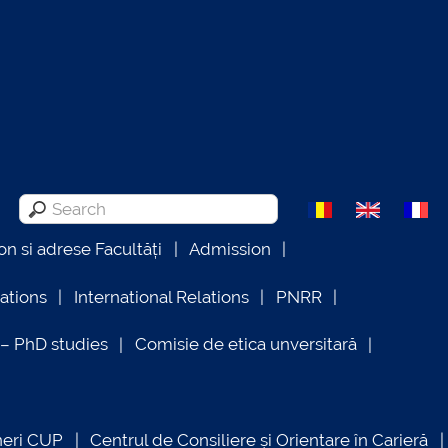
on si adrese Facultăți
Admission
lations
International Relations
PNRR
 PhD studies
Comisie de etica unversitară
neri CUP
Centrul de Consiliere și Orientare în Carieră