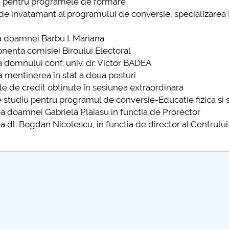
ele pentru programele de formare
further information...
l de învatamant al programului de conversie, specializarea
ea doamnei Barbu I. Mariana
onenta comisiei Biroului Electoral
ea domnului conf. univ. dr. Victor BADEA
ea mentinerea în stat a doua posturi
ele de credit obtinute în sesiunea extraordinara
de studiu pentru programul de conversie-Educatie fizica si s
rea doamnei Gabriela Plaiasu in functia de Prorector
ea dl. Bogdan Nicolescu, in functia de director al Centrului