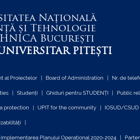
sitatea Națională
nță și Tehnologie
EHNICA
București
NIVERSITAR PITEȘTI
 al Proiectelor
Board of Administration
Nr. de telef
ties
Studenți
Ghiduri pentru STUDENȚI
Public re
a protection
UPIT for the community
IOSUD/CSUD –
zabilități
ind implementarea Planului Operațional 2020-2024
Parte