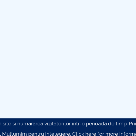
site si numararea vizitatorilor intr-o perioada de timp. Prin 
. Multumim pentru intelegere.
Click here for more inform