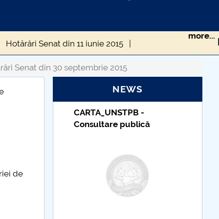
more...
Hotărâri Senat din 11 iunie 2015
Hotărâri Senat din 30 septembrie 2015
râri Senat din 30 septembrie 2015
NEWS
mbrie 2015
e
PB -
Taxe de școlarizare
ublică
indexate – Centrul
Universitar Pitești
riei de