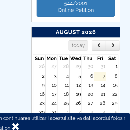
544/2001
Online Petition
AUGUST 2026
today
Sun
Mon
Tue
Wed
Thu
Fri
Sat
26
27
28
29
30
31
1
2
3
4
5
6
7
8
9
10
11
12
13
14
15
16
17
18
19
20
21
22
23
24
25
26
27
28
29
30
31
1
2
3
4
5
continuarea utilizarii acestui site va dati acordul folosiri
ation