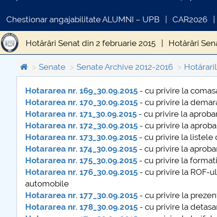
Chestionar angajabilitate ALUMNI – UPB
CAR2026
Hotărâri Senat din 2 februarie 2015
Hotărâri Sen
Hotărâri Senat din 22 iunie 2015
Hotărâri Senat d
Senate
Senate Archive 2012-2016
Hotărari
Hotărâri Senat din 14 octombrie 2015
Hotărâri S
Hotararea nr. 169_30.09.2015
- cu privire la coma
Hotararea nr. 170_30.09.2015
- cu privire la dema
COMUNICAT DE PRESA
Hotararea nr. 171_30.09.2015
- cu privire la aprob
PRIMSTUD 26.03.2026
Hotararea nr. 172_30.09.2015
- cu privire la aprob
Hotararea nr. 173_30.09.2015
- cu privire la listel
Hotararea nr. 174_30.09.2015
- cu privire la aproba
Hotararea nr. 175_30.09.2015
- cu privire la format
Hotararea nr. 176_30.09.2015
- cu privire la ROF-u
automobile
Hotararea nr. 177_30.09.2015
- cu privire la preze
Hotararea nr. 178_30.09.2015
- cu privire la det