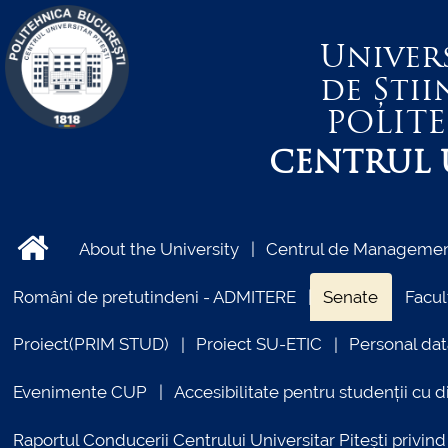
Univer
de Știi
POLIT
CENTRUL U
About the University
Centrul de Management
Români de pretutindeni - ADMITERE
Senate
Facul
Proiect(PRIM STUD)
Proiect SU-ETIC
Personal dat
Evenimente CUP
Accesibilitate pentru studenții cu di
Raportul Conducerii Centrului Universitar Pitești priv