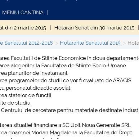
MENIU CANTINA
at din 2 martie 2015
Hotărâri Senat din 30 martie 2015
in 27 iulie 2015
Hotărâri Senat din 21 septembrie 2015
le Senatului 2012-2016
Hotărarile Senatului 2015
Hotă
enat din 28 octombrie 2015
Hotărâri Senat din 10 dece
sarea Facultatii de Stiinte Economice în doua departament
rarea alegerilor la Facultatea de Stiinte Socio-Umane
INFORMATII ACTE STUDII
CARTA_UNST
area planurilor de invatamant
Consultare p
area programelor de studii ce vor fi evaluate de ARACIS
e cu personalul didactic asociat
rea statelor de functii
iile de studiu
l Centrului de cercetare pentru materiale destinate indust
ntarea situatiei financiare a SC Upit Noua Generatie SRL
asarea doamnei Modan Magdalena la Facultatea de Drept