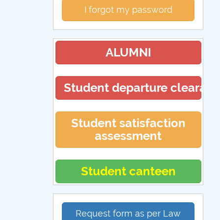
I forgot my password
ALUMNI
Student departure clearan
Student satisfaction
assessment
Student canteen
Request form as per Law