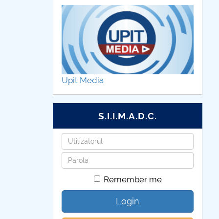
Upit Media
S.I.I.M.A.D.C.
Username
Password
Remember me
Login