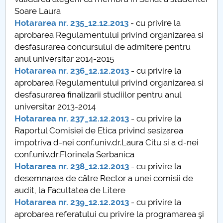
Board of Administration
Soare Laura
Hotararea nr. 235_12.12.2013
- cu privire la
Nr. de telefon si adrese Facultăți
aprobarea Regulamentului privind organizarea si
desfasurarea concursului de admitere pentru
Admission
anul universitar 2014-2015
Hotararea nr. 236_12.12.2013
- cu privire la
Români de pretutindeni - ADMITERE
aprobarea Regulamentului privind organizarea si
desfasurarea finalizarii studiilor pentru anul
Senate
universitar 2013-2014
Hotararea nr. 237_12.12.2013
- cu privire la
Faculties
Raportul Comisiei de Etica privind sesizarea
impotriva d-nei conf.univ.dr.Laura Citu si a d-nei
Studenți
conf.univ.dr.Florinela Serbanica
Hotararea nr. 238_12.12.2013
- cu privire la
Ghiduri pentru STUDENȚI
desemnarea de către Rector a unei comisii de
audit, la Facultatea de Litere
Public relations
Hotararea nr. 239_12.12.2013
- cu privire la
aprobarea referatului cu privire la programarea şi
International Relations