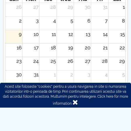
26
27
28
29
30
31
1
2
3
4
5
6
7
8
9
10
11
12
13
14
15
16
17
18
19
20
21
22
23
24
25
26
27
28
29
30
31
1
2
3
4
5
Acest site foloseste "cookies" pentru a usura navigarea in site si numararea
vizitatorilor intr-o perioada de timp. Prin continuarea utilizarii acestui site va
dati acordul folosiri acestora. Multumim pentru intelegere.
Click here for more
information