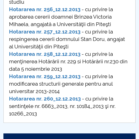
studiu
Hotărâri Senat din 28 octombrie 2013
Hotararea nr. 256_12.12.2013
- cu privire la
aprobarea cererii doamnei Brînzea Victoria
Hotărâri Senat din 5 noiembrie 2013
Mihaela, angajată a Universităţii din Piteşti
Hotararea nr. 257_12.12.2013
- cu privire la
Hotărâri Senat din 12 decembrie 2013
respingerea cererii domnului Stan Doru, angajat
al Universităţii din Piteşti
Hotararea nr. 258_12.12.2013
- cu privire la
menţinerea Hotărârii nr. 229 si Hotărârii nr.230 din
data 5 noiembrie 2013
Hotararea nr. 259_12.12.2013
- cu privire la
modificarea structurii generale pentru anul
universitar 2013-2014
Hotararea nr. 260_12.12.2013
- cu privire la
sentinţele nr. 6663_2013, nr. 10184_2013 şi nr.
10266_2013