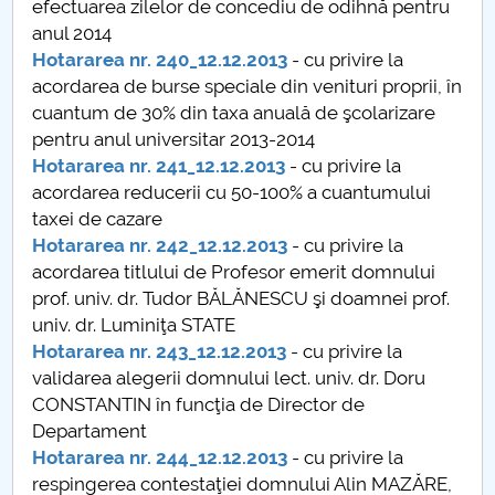
efectuarea zilelor de concediu de odihnă pentru
anul 2014
PNRR
Hotararea nr. 240_12.12.2013
- cu privire la
acordarea de burse speciale din venituri proprii, în
Proiect(PRIM STUD)
cuantum de 30% din taxa anuală de şcolarizare
pentru anul universitar 2013-2014
Proiect SU-ETIC
Hotararea nr. 241_12.12.2013
- cu privire la
acordarea reducerii cu 50-100% a cuantumului
Personal data protection
taxei de cazare
Hotararea nr. 242_12.12.2013
- cu privire la
UPIT for the community
acordarea titlului de Profesor emerit domnului
prof. univ. dr. Tudor BĂLĂNESCU şi doamnei prof.
IOSUD/CSUD – PhD studies
univ. dr. Luminiţa STATE
Hotararea nr. 243_12.12.2013
- cu privire la
Comisie de etica unversitară
validarea alegerii domnului lect. univ. dr. Doru
CONSTANTIN în funcţia de Director de
Evenimente CUP
Departament
Hotararea nr. 244_12.12.2013
- cu privire la
Accesibilitate pentru studenții cu dizabilități
respingerea contestaţiei domnului Alin MAZĂRE,