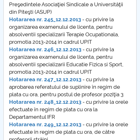
Preşedintele Asociaţiei Sindicale a Universităţii
Raportul Conducerii Centrului Universitar Pitești
din Piteşti (ASUP)
privind implementarea Planului Operațional 2020-
Hotararea nr. 245_12.12.2013
- cu privire la
2024
organizarea examenului de licenta, pentru
absolventii specializarii Terapie Ocupationala,
Parteneri CUP
promotia 2013-2014 in cadrul UPIT
Hotararea nr. 246_12.12.2013
- cu privire la
Centrul de Consiliere și Orientare în Carieră
organizarea examenului de licenta, pentru
absolventii specializarii Educatie Fizica si Sport,
Chestionar angajabilitate ALUMNI – UPB
promotia 2013-2014 in cadrul UPIT
Hotararea nr. 247_12.12.2013
- cu privire la
CAR2026
aprobarea referatului de suplinire în regim de
plata cu ora, pentru postul de profesor poziţia 3
MENIU CANTINA
Hotararea nr. 248_12.12.2013
- cu privire la orele
efectuate în regim de plata cu ora la
Hotărâri Senat din 28 ianuarie 2013
Departamentul IFR
Hotararea nr. 249_12.12.2013
- cu privire la orele
Hotărâri Senat din 25 februarie 2013
efectuate în regim de plata cu ora, de către
profesorii străini