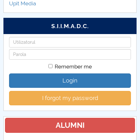
Upit Media
S.I.I.M.A.D.C.
Username
Password
Remember me
Login
I forgot my password
ALUMNI