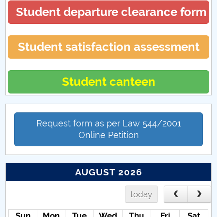
Student departure clearance form
Student satisfaction assessment
Student canteen
Request form as per Law 544/2001
Online Petition
AUGUST 2026
today
Sun
Mon
Tue
Wed
Thu
Fri
Sat