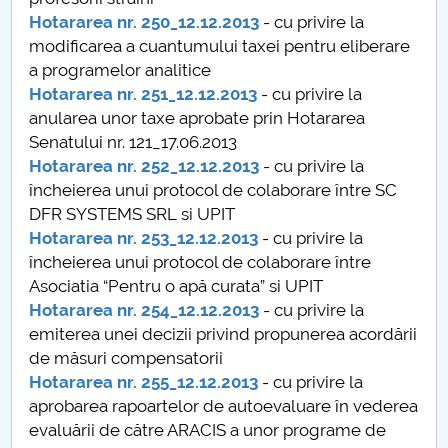
Hotararea nr. 250_12.12.2013
- cu privire la
Hotărâri Senat din 25 martie 2013
modificarea a cuantumului taxei pentru eliberare
a programelor analitice
Hotărâri Senat din 1 aprilie 2013
Hotararea nr. 251_12.12.2013
- cu privire la
anularea unor taxe aprobate prin Hotararea
Hotărâri Senat din 29 aprilie 2013
Senatului nr. 121_17.06.2013
Hotararea nr. 252_12.12.2013
- cu privire la
Hotărâri Senat din 31 mai 2013
încheierea unui protocol de colaborare între SC
DFR SYSTEMS SRL si UPIT
Hotărâri Senat din 17 iunie 2013
Hotararea nr. 253_12.12.2013
- cu privire la
încheierea unui protocol de colaborare între
Hotărâri Senat din 8 iulie 2013
Asociatia “Pentru o apă curata” si UPIT
Hotararea nr. 254_12.12.2013
- cu privire la
Hotărâri Senat din 30 iulie 2013
emiterea unei decizii privind propunerea acordării
de măsuri compensatorii
Hotărâri Senat din 17 septembrie 2013
Hotararea nr. 255_12.12.2013
- cu privire la
aprobarea rapoartelor de autoevaluare în vederea
Hotărâri Senat din 30 septembrie 2013
evaluării de către ARACIS a unor programe de