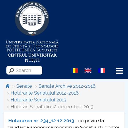
Universitatea Națională
de Știință și Tehnologie
POLITEHNICA
București
CENTRUL UNIVERSITAR
PITEȘTI
Menu
Senate
Senate Archive 2012-2016
Hotărarile Senatului 2012-2016
Hotărârile Senatului 2013
About the University
Hotărâri Senat din 12 decembrie 2013
Centrul de Management al Proiectelor
Hotararea nr. 234_12.12.2013
- cu privire la
validarea alegerii ca membru în Senat a studentei