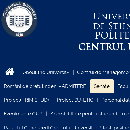
Univer
de Știi
POLIT
CENTRUL U
About the University
Centrul de Management
Români de pretutindeni - ADMITERE
Senate
Facul
Proiect(PRIM STUD)
Proiect SU-ETIC
Personal dat
Evenimente CUP
Accesibilitate pentru studenții cu di
Raportul Conducerii Centrului Universitar Pitești priv