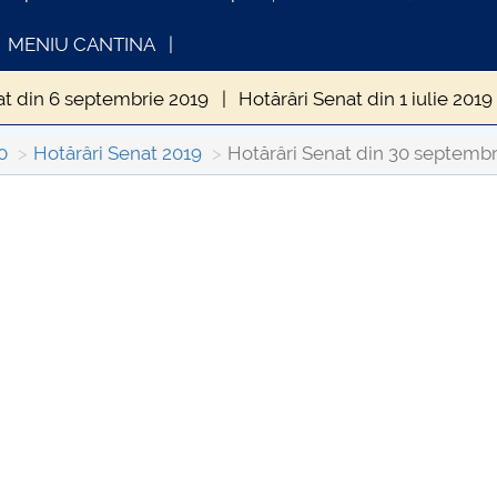
MENIU CANTINA
at din 6 septembrie 2019
Hotărâri Senat din 1 iulie 2019
din 10 iunie 2019
Hotărâri Senat din 30 septembrie 2019
0
Hotărâri Senat 2019
Hotărâri Senat din 30 septembr
enat din 28 octombrie 2019
Hotărâri Senat din 10 ianua
OMUNICAT DE PRESA
INFORMATII ACTE S
nat din 25 februarie 2019
Hotărâri Senat din 25 martie 2
IMSTUD 26.03.2026