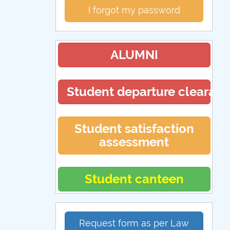
I forgot my password
ALUMNI
Student departure clearan
Student satisfaction
assessment
Student canteen
Request form as per Law