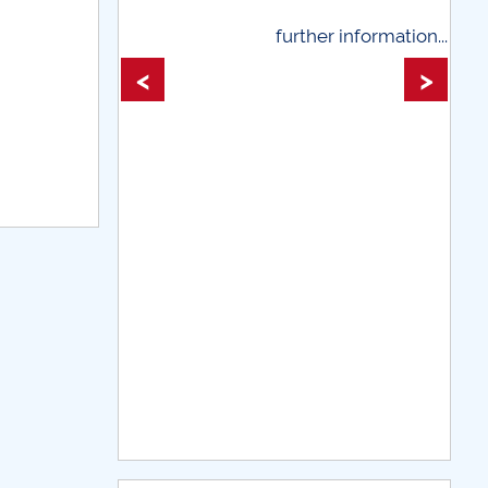
 information...
further information...
<
>