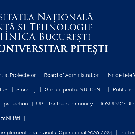
sitatea Națională
nță și Tehnologie
EHNICA
București
NIVERSITAR PITEȘTI
 al Proiectelor
Board of Administration
Nr. de telef
ties
Studenți
Ghiduri pentru STUDENȚI
Public re
a protection
UPIT for the community
IOSUD/CSUD –
zabilități
ind implementarea Planului Operațional 2020-2024
Parte