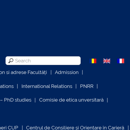
on si adrese Facultăți
Admission
lations
International Relations
PNRR
 PhD studies
Comisie de etica unversitară
neri CUP
Centrul de Consiliere și Orientare în Carieră