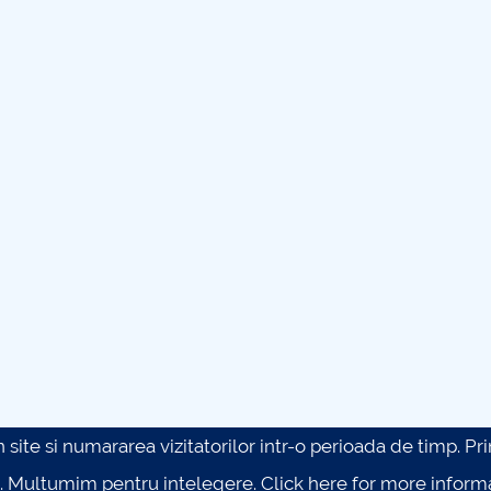
site si numararea vizitatorilor intr-o perioada de timp. Prin 
. Multumim pentru intelegere.
Click here for more inform