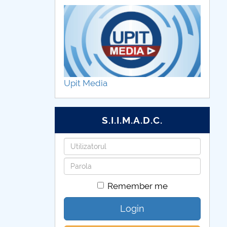
Upit Media
S.I.I.M.A.D.C.
Username
Password
Remember me
Login