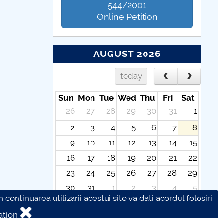
544/2001
Online Petition
AUGUST 2026
today
Sun
Mon
Tue
Wed
Thu
Fri
Sat
26
27
28
29
30
31
1
2
3
4
5
6
7
8
9
10
11
12
13
14
15
16
17
18
19
20
21
22
23
24
25
26
27
28
29
30
31
1
2
3
4
5
continuarea utilizarii acestui site va dati acordul folosiri
ation