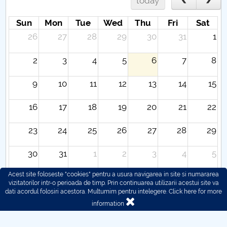
today
Sun
Mon
Tue
Wed
Thu
Fri
Sat
26
27
28
29
30
31
1
2
3
4
5
6
7
8
9
10
11
12
13
14
15
16
17
18
19
20
21
22
23
24
25
26
27
28
29
30
31
1
2
3
4
5
Acest site foloseste "cookies" pentru a usura navigarea in site si numararea
vizitatorilor intr-o perioada de timp. Prin continuarea utilizarii acestui site va
dati acordul folosiri acestora. Multumim pentru intelegere.
Click here for more
information