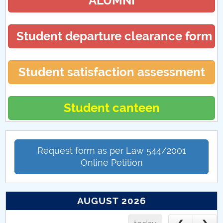
ALUMNI
Hotărâri Senat din 17 decembrie 2018
Hotărâri Senat din 26 noiembrie 2018
Student departure clearance form
Student satisfaction assessment
Student canteen
Request form as per Law 544/2001
Online Petition
AUGUST 2026