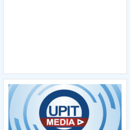
Raportul Conducerii Centrului Universitar Pitești
privind implementarea Planului Operațional 2020-
2024
Parteneri CUP
Centrul de Consiliere și Orientare în Carieră
Chestionar angajabilitate ALUMNI – UPB
CAR2026
MENIU CANTINA
Hotărâri Senat din 29 ianuarie 2018
Hotărâri Senat din 9 februarie 2018