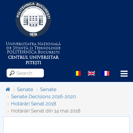
Universitatea Națională
de Știință și Tehnologie
POLITEHNICA
București
CENTRUL UNIVERSITAR
PITEȘTI
Menu
Senate
Senate
Senate Decisions 2016-2020
Hotărâri Senat 2018
About the University
Hotărâri Senat din 14 mai 2018
Centrul de Management al Proiectelor