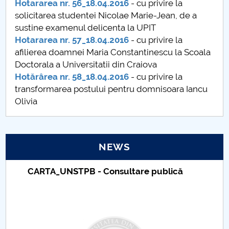
Hotararea nr. 56_18.04.2016
- cu privire la
solicitarea studentei Nicolae Marie-Jean, de a
PNRR
sustine examenul delicenta la UPIT
Hotararea nr. 57_18.04.2016
- cu privire la
Proiect(PRIM STUD)
afilierea doamnei Maria Constantinescu la Scoala
Doctorala a Universitatii din Craiova
Proiect SU-ETIC
Hotărârea nr. 58_18.04.2016
- cu privire la
transformarea postului pentru domnisoara Iancu
Personal data protection
Olivia
UPIT for the community
IOSUD/CSUD – PhD studies
NEWS
Comisie de etica unversitară
Taxe de școlarizare indexate – Centrul
Universitar Pitești
Evenimente CUP
Accesibilitate pentru studenții cu dizabilități