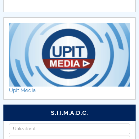
Hotărâri Senat 4 februarie 2016
Hotărâri Senat 12 februarie 2016
Hotărâri Senat 4 martie 2016
Hotărâri Senat 21 martie 2016
Hotărâri Senat 11 aprilie 2016
Hotărâri Senat 18 aprilie 2016
Upit Media
Hotărâri Senat din 23 mai 2016
S.I.I.M.A.D.C.
Hotarari Senat din 21 iunie 2016
Username
Hotărâri Senat din 29 iunie 2016