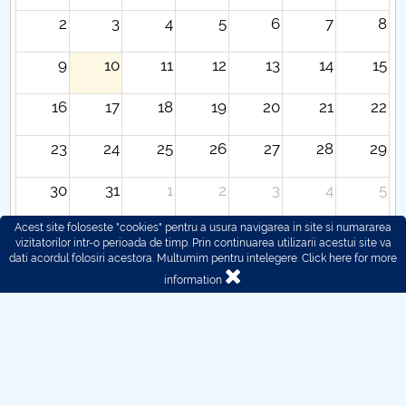
2
3
4
5
6
7
8
9
10
11
12
13
14
15
16
17
18
19
20
21
22
23
24
25
26
27
28
29
30
31
1
2
3
4
5
Acest site foloseste "cookies" pentru a usura navigarea in site si numararea
vizitatorilor intr-o perioada de timp. Prin continuarea utilizarii acestui site va
dati acordul folosiri acestora. Multumim pentru intelegere.
Click here for more
information
© 2016 - 2026 POLITEHNICA București - Centrul
Universitar Pitești
For problems regarding the functioning of the site, you can