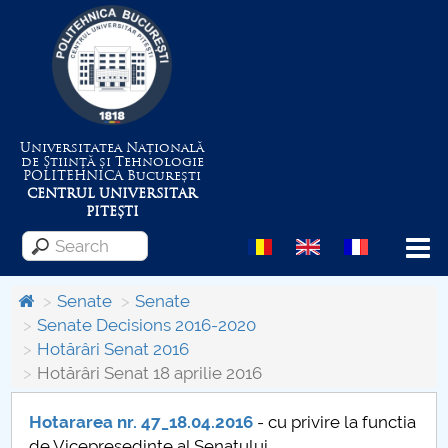
Universitatea Națională
de Știință și Tehnologie
POLITEHNICA
București
CENTRUL UNIVERSITAR
PITEȘTI
Menu
Senate
Senate
Senate Decisions 2016-2020
Hotărâri Senat 2016
About the University
Hotărâri Senat 18 aprilie 2016
Centrul de Management al Proiectelor
Hotararea nr. 47_18.04.2016
- cu privire la functia
de Vicepresedinte al Senatului