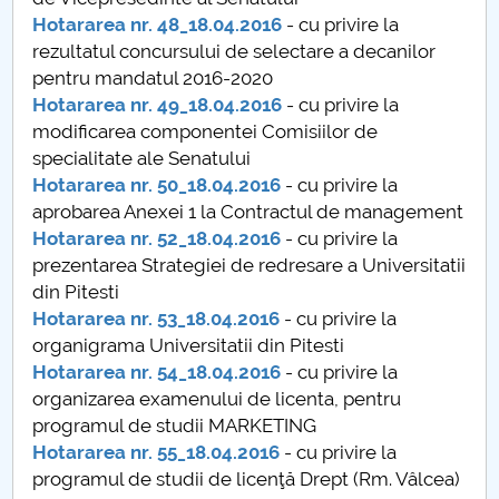
Board of Administration
Hotararea nr. 48_18.04.2016
- cu privire la
rezultatul concursului de selectare a decanilor
Nr. de telefon si adrese Facultăți
pentru mandatul 2016-2020
Hotararea nr. 49_18.04.2016
- cu privire la
Admission
modificarea componentei Comisiilor de
specialitate ale Senatului
Români de pretutindeni - ADMITERE
Hotararea nr. 50_18.04.2016
- cu privire la
aprobarea Anexei 1 la Contractul de management
Senate
Hotararea nr. 52_18.04.2016
- cu privire la
prezentarea Strategiei de redresare a Universitatii
Faculties
din Pitesti
Hotararea nr. 53_18.04.2016
- cu privire la
Studenți
organigrama Universitatii din Pitesti
Hotararea nr. 54_18.04.2016
- cu privire la
Ghiduri pentru STUDENȚI
organizarea examenului de licenta, pentru
programul de studii MARKETING
Public relations
Hotararea nr. 55_18.04.2016
- cu privire la
programul de studii de licenţă Drept (Rm. Vâlcea)
International Relations