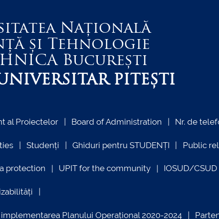
sitatea Națională
nță și Tehnologie
EHNICA
București
NIVERSITAR PITEȘTI
 al Proiectelor
Board of Administration
Nr. de telef
ties
Studenți
Ghiduri pentru STUDENȚI
Public re
a protection
UPIT for the community
IOSUD/CSUD –
zabilități
ind implementarea Planului Operațional 2020-2024
Parte