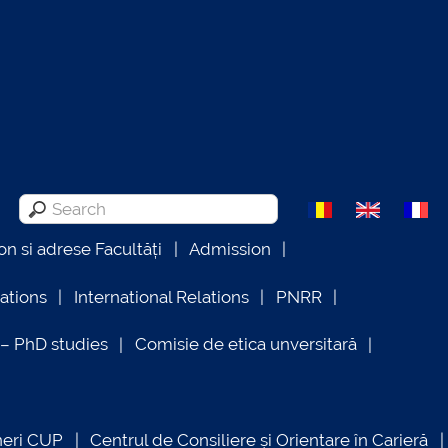
on si adrese Facultăți
Admission
lations
International Relations
PNRR
 PhD studies
Comisie de etica unversitară
neri CUP
Centrul de Consiliere și Orientare în Carieră