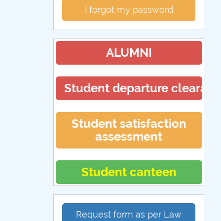
I forgot my password
ALUMNI
Student departure clearan
Student satisfaction
assessment
Student canteen
Request form as per Law