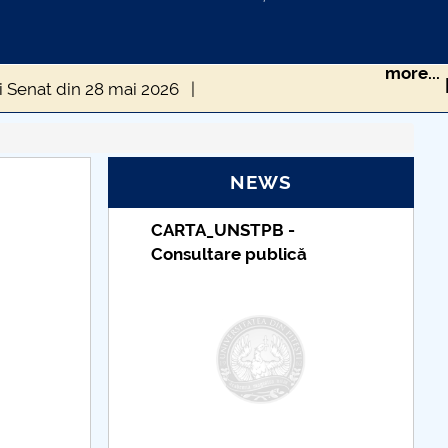
more...
i Senat din 28 mai 2026
râri Senat din 26 martie 2026
NEWS
PB -
Taxe de școlarizare
ublică
indexate – Centrul
Universitar Pitești