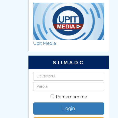
Upit Media
S.I.I.M.A.D.C.
Username
Password
Remember me
Login