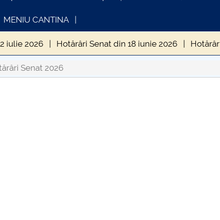
MENIU CANTINA
2 iulie 2026
Hotărâri Senat din 18 iunie 2026
Hotărâr
in 5 mai 2026
Hotărâri Senat din 23 aprilie 2026
Hotă
ărâri Senat 2026
 din 26 februarie 2026
Hotărâri Senat din 24 iulie 2026
INFORMATII ACTE STUDII
CARTA_UNST
Consultare p