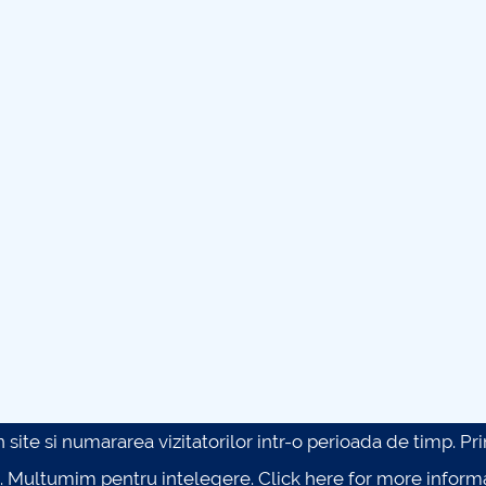
site si numararea vizitatorilor intr-o perioada de timp. Prin 
. Multumim pentru intelegere.
Click here for more inform