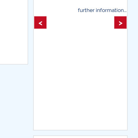
further information...
further information
<
>