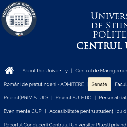
Univer
de Știi
POLIT
CENTRUL U
About the University
Centrul de Management
Români de pretutindeni - ADMITERE
Senate
Facul
Proiect(PRIM STUD)
Proiect SU-ETIC
Personal dat
Evenimente CUP
Accesibilitate pentru studenții cu di
Raportul Conducerii Centrului Universitar Pitești priv