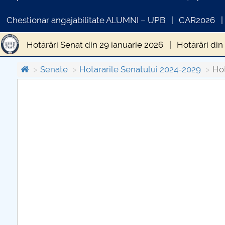
Chestionar angajabilitate ALUMNI – UPB
CAR2026
Hotărâri Senat din 29 ianuarie 2026
Hotărâri din 
Hotărâri Senat din 19 mai 2026
Hotărâri Senat d
Senate
Hotararile Senatului 2024-2029
Hot
Hotărâri Senat din 13 martie 2026
Hotărâri Senat
COMUNICAT DE PRESA
PRIMSTUD 26.03.2026