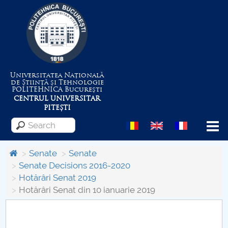
Universitatea Națională
de Știință și Tehnologie
POLITEHNICA
București
CENTRUL UNIVERSITAR
PITEȘTI
Menu
Senate
Senate
Senate Decisions 2016-2020
Hotărâri Senat 2019
About the University
Hotărâri Senat din 10 ianuarie 2019
Centrul de Management al Proiectelor