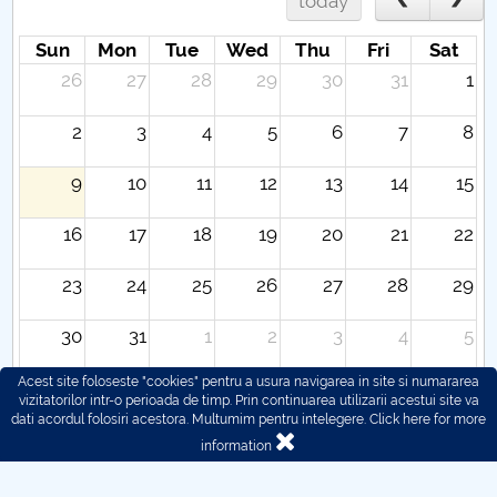
today
Sun
Mon
Tue
Wed
Thu
Fri
Sat
26
27
28
29
30
31
1
2
3
4
5
6
7
8
9
10
11
12
13
14
15
16
17
18
19
20
21
22
23
24
25
26
27
28
29
30
31
1
2
3
4
5
Acest site foloseste "cookies" pentru a usura navigarea in site si numararea
vizitatorilor intr-o perioada de timp. Prin continuarea utilizarii acestui site va
dati acordul folosiri acestora. Multumim pentru intelegere.
Click here for more
information