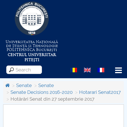
Universitatea Națională
de Știință și Tehnologie
POLITEHNICA
București
CENTRUL UNIVERSITAR
PITEȘTI
Menu
Senate
Senate
Senate Decisions 2016-2020
Hotarari Senat2017
Hotărâri Senat din 27 septembrie 2017
About the University
Centrul de Management al Proiectelor