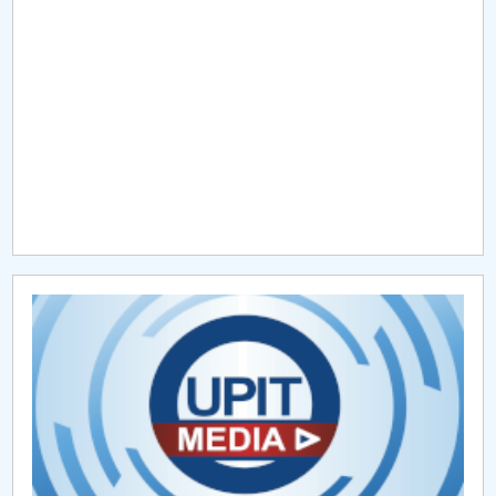
Raportul Conducerii Centrului Universitar Pitești
privind implementarea Planului Operațional 2020-
2024
Parteneri CUP
Centrul de Consiliere și Orientare în Carieră
Chestionar angajabilitate ALUMNI – UPB
CAR2026
MENIU CANTINA
Hotarari Senat din 30 octombrie 2017
Hotarari Senat 13 iulie 2017