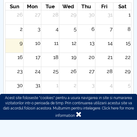
Sun
Mon
Tue
Wed
Thu
Fri
Sat
26
27
28
29
30
31
1
2
3
4
5
6
7
8
9
10
11
12
13
14
15
16
17
18
19
20
21
22
23
24
25
26
27
28
29
30
31
1
2
3
4
5
Acest site foloseste "cookies" pentru a usura navigarea in site si numararea
vizitatorilor intr-o perioada de timp. Prin continuarea utilizarii acestui site va
dati acordul folosiri acestora. Multumim pentru intelegere.
Click here for more
information