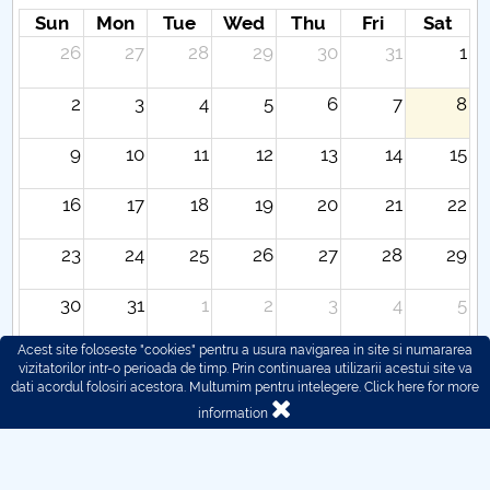
Sun
Mon
Tue
Wed
Thu
Fri
Sat
26
27
28
29
30
31
1
2
3
4
5
6
7
8
9
10
11
12
13
14
15
16
17
18
19
20
21
22
23
24
25
26
27
28
29
30
31
1
2
3
4
5
Acest site foloseste "cookies" pentru a usura navigarea in site si numararea
vizitatorilor intr-o perioada de timp. Prin continuarea utilizarii acestui site va
dati acordul folosiri acestora. Multumim pentru intelegere.
Click here for more
information