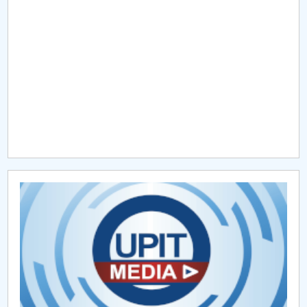
Raportul Conducerii Centrului Universitar Pitești
privind implementarea Planului Operațional 2020-
2024
Parteneri CUP
Centrul de Consiliere și Orientare în Carieră
Chestionar angajabilitate ALUMNI – UPB
CAR2026
MENIU CANTINA
Hotărâri Senat din 29 ianuarie 2026
Hotărâri din 2 iulie 2026