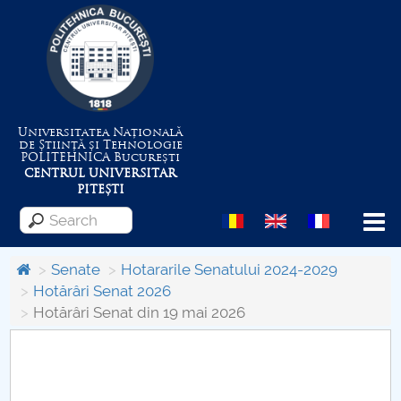
Universitatea Națională
de Știință și Tehnologie
POLITEHNICA
București
CENTRUL UNIVERSITAR
PITEȘTI
Menu
Senate
Hotararile Senatului 2024-2029
Hotărâri Senat 2026
Hotărâri Senat din 19 mai 2026
About the University
Centrul de Management al Proiectelor