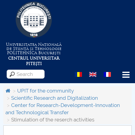
Universitatea Națională
de Știință și Tehnologie
POLITEHNICA
București
CENTRUL UNIVERSITAR
PITEȘTI
Menu
UPIT for the community
Scientific Research and Digitalization
Center for Research-Development-Innovation
About the University
and Technological Transfer
Stimulation of the reserch activities
Centrul de Management al Proiectelor