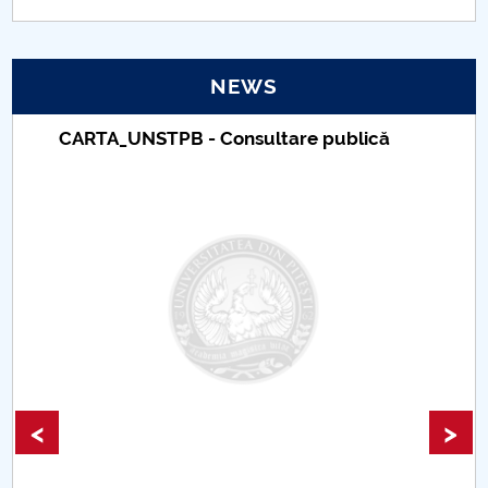
PNRR
NEWS
Proiect(PRIM STUD)
CARTA_UNSTPB - Consultare publică
Proiect SU-ETIC
Personal data protection
UPIT for the community
IOSUD/CSUD – PhD studies
Comisie de etica unversitară
Evenimente CUP
<
>
Accesibilitate pentru studenții cu dizabilități