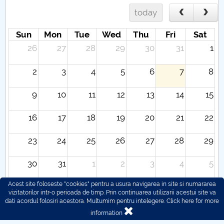
today
Sun
Mon
Tue
Wed
Thu
Fri
Sat
26
27
28
29
30
31
1
2
3
4
5
6
7
8
9
10
11
12
13
14
15
16
17
18
19
20
21
22
23
24
25
26
27
28
29
30
31
1
2
3
4
5
Acest site foloseste "cookies" pentru a usura navigarea in site si numararea
vizitatorilor intr-o perioada de timp. Prin continuarea utilizarii acestui site va
dati acordul folosiri acestora. Multumim pentru intelegere.
Click here for more
information