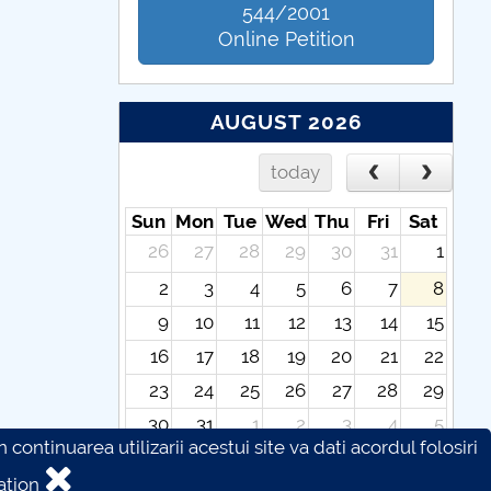
544/2001
Online Petition
AUGUST 2026
today
Sun
Mon
Tue
Wed
Thu
Fri
Sat
26
27
28
29
30
31
1
2
3
4
5
6
7
8
9
10
11
12
13
14
15
16
17
18
19
20
21
22
23
24
25
26
27
28
29
30
31
1
2
3
4
5
continuarea utilizarii acestui site va dati acordul folosiri
ation