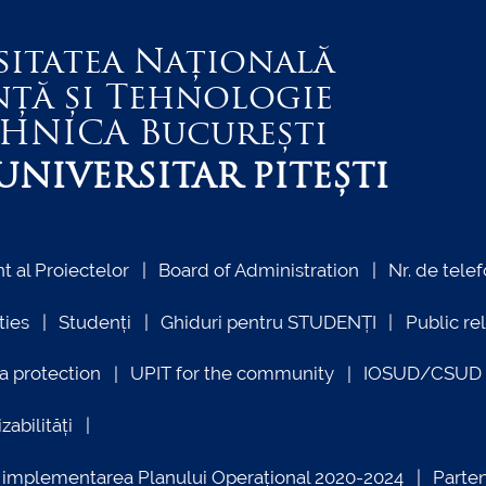
sitatea Națională
nță și Tehnologie
EHNICA
București
NIVERSITAR PITEȘTI
 al Proiectelor
Board of Administration
Nr. de telef
ties
Studenți
Ghiduri pentru STUDENȚI
Public re
a protection
UPIT for the community
IOSUD/CSUD –
zabilități
ind implementarea Planului Operațional 2020-2024
Parte