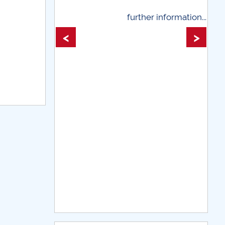
further information...
further 
<
>