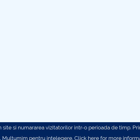
site si numararea vizitatorilor intr-o perioada de timp. Prin 
. Multumim pentru intelegere.
Click here for more inform