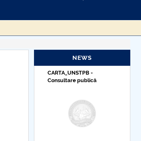
NEWS
RTA_UNSTPB -
Taxe de școlarizare
sultare publică
indexate – Centrul
Universitar Pitești