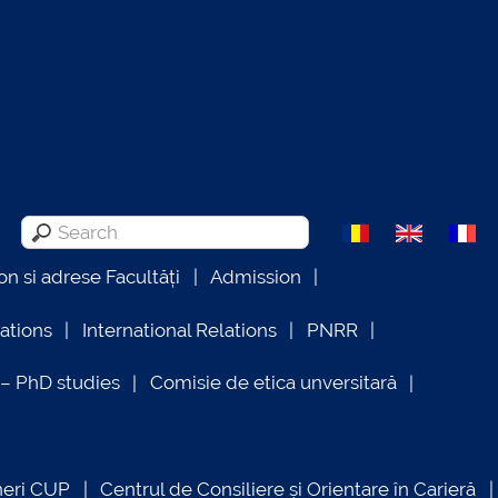
on si adrese Facultăți
Admission
lations
International Relations
PNRR
 PhD studies
Comisie de etica unversitară
neri CUP
Centrul de Consiliere și Orientare în Carieră