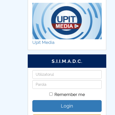
Upit Media
S.I.I.M.A.D.C.
Username
Password
Remember me
Login