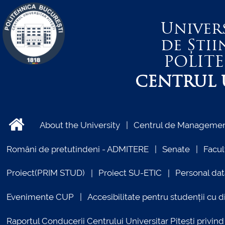
Univer
de Știi
POLIT
CENTRUL U
About the University
Centrul de Management
Români de pretutindeni - ADMITERE
Senate
Facul
Proiect(PRIM STUD)
Proiect SU-ETIC
Personal dat
Evenimente CUP
Accesibilitate pentru studenții cu di
Raportul Conducerii Centrului Universitar Pitești priv