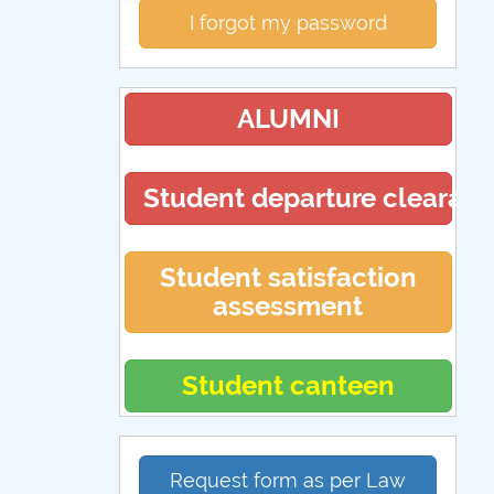
I forgot my password
ALUMNI
Student departure clearan
Student satisfaction
assessment
Student canteen
Request form as per Law