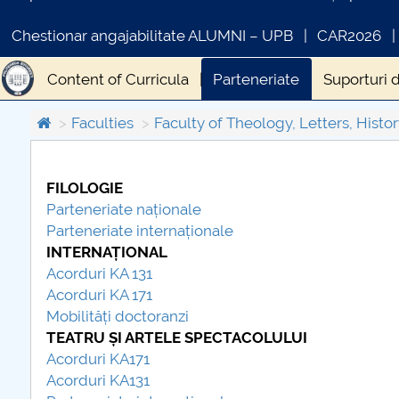
Chestionar angajabilitate ALUMNI – UPB
CAR2026
Content of Curricula
Parteneriate
Suporturi 
Contracte studii
Ghiduri doctoranzi
Etică și i
Faculties
Faculty of Theology, Letters, Histor
Fișe de disciplină
FILOLOGIE
COMUNICAT DE PRESA
Parteneriate naționale
PRIMSTUD 26.03.2026
Parteneriate internaționale
INTERNA
ȚIONAL
Acorduri KA 131
Acorduri KA 171
Mobilități doctoranzi
TEATRU ȘI ARTELE SPECTACOLULUI
Acorduri KA171
Acorduri KA131