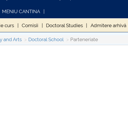
MENIU CANTINA
de curs
Comisii
Doctoral Studies
Admitere arhivă
ntegritate
Orar doctoranzi
Regulamente și metodolo
y and Arts
Doctoral School
Parteneriate
INFORMATII ACTE STUDII
CA
Con