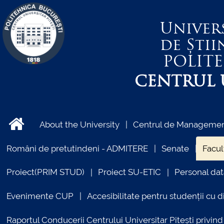
Univer
de Știi
POLIT
CENTRUL U
About the University
Centrul de Management
Români de pretutindeni - ADMITERE
Senate
Facul
Proiect(PRIM STUD)
Proiect SU-ETIC
Personal dat
Evenimente CUP
Accesibilitate pentru studenții cu di
Raportul Conducerii Centrului Universitar Pitești priv