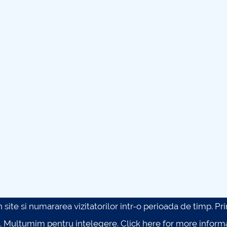
site si numararea vizitatorilor intr-o perioada de timp. Prin 
. Multumim pentru intelegere.
Click here for more inform