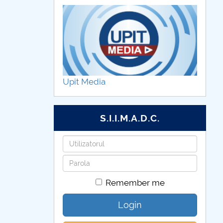
Upit Media
S.I.I.M.A.D.C.
Username
Password
Remember me
Login