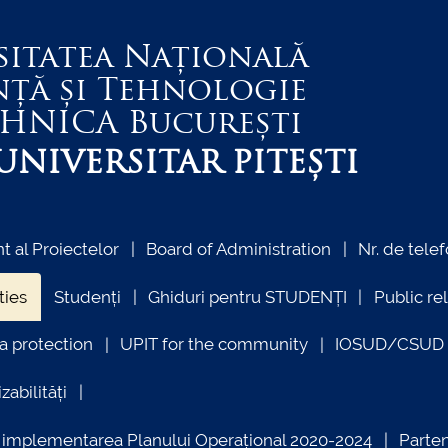
sitatea Națională
nță și Tehnologie
EHNICA
București
NIVERSITAR PITEȘTI
 al Proiectelor
Board of Administration
Nr. de telef
ties
Studenți
Ghiduri pentru STUDENȚI
Public re
a protection
UPIT for the community
IOSUD/CSUD –
zabilități
ind implementarea Planului Operațional 2020-2024
Parte