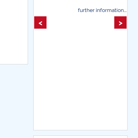
further information...
further 
<
>