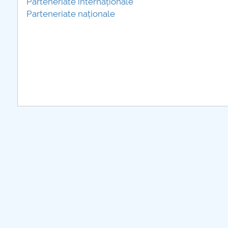
Parteneriate internaționale
Parteneriate naționale
further infor