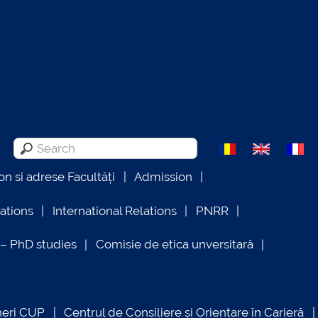
on si adrese Facultăți
Admission
lations
International Relations
PNRR
 PhD studies
Comisie de etica unversitară
neri CUP
Centrul de Consiliere și Orientare în Carieră