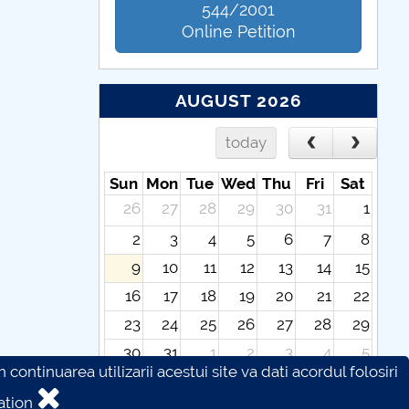
544/2001
Online Petition
AUGUST 2026
today
Sun
Mon
Tue
Wed
Thu
Fri
Sat
26
27
28
29
30
31
1
2
3
4
5
6
7
8
9
10
11
12
13
14
15
16
17
18
19
20
21
22
23
24
25
26
27
28
29
30
31
1
2
3
4
5
continuarea utilizarii acestui site va dati acordul folosiri
ation