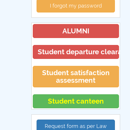
I forgot my password
ALUMNI
Student departure clearan
Student satisfaction
assessment
Student canteen
Request form as per Law