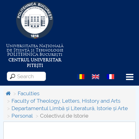
Universitatea Națională
de Știință și Tehnologie
POLITEHNICA
București
CENTRUL UNIVERSITAR
PITEȘTI
Menu
Faculties
Faculty of Theology, Letters, History and Arts
Departamentul Limbă și Literatură, Istorie și Arte
About the University
Personal
Colectivul de Istorie
Centrul de Management al Proiectelor