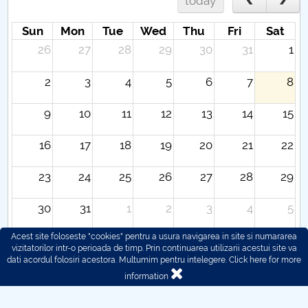
today
Sun
Mon
Tue
Wed
Thu
Fri
Sat
26
27
28
29
30
31
1
2
3
4
5
6
7
8
9
10
11
12
13
14
15
16
17
18
19
20
21
22
23
24
25
26
27
28
29
30
31
1
2
3
4
5
Acest site foloseste "cookies" pentru a usura navigarea in site si numararea
vizitatorilor intr-o perioada de timp. Prin continuarea utilizarii acestui site va
dati acordul folosiri acestora. Multumim pentru intelegere.
Click here for more
information