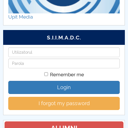
Colectivul de Limba şi literatura franceză
Upit Media
Colectivul de Istorie
Colectivul de Arte
S.I.I.M.A.D.C.
Username
Password
Remember me
Login
I forgot my password