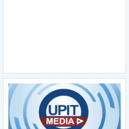
Raportul Conducerii Centrului Universitar Pitești
privind implementarea Planului Operațional 2020-
2024
Parteneri CUP
Centrul de Consiliere și Orientare în Carieră
Chestionar angajabilitate ALUMNI – UPB
CAR2026
MENIU CANTINA
Colectivul de Limba şi literatura română
Colectivul de Limba şi literatura engleză