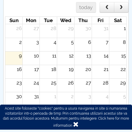
today
Sun
Mon
Tue
Wed
Thu
Fri
Sat
26
27
28
29
30
31
1
2
3
4
5
6
7
8
9
10
11
12
13
14
15
16
17
18
19
20
21
22
23
24
25
26
27
28
29
30
31
1
2
3
4
5
Acest site foloseste "cookies" pentru a usura navigarea in site si numararea
vizitatorilor intr-o perioada de timp. Prin continuarea utilizarii acestui site va
dati acordul folosiri acestora. Multumim pentru intelegere.
Click here for more
information