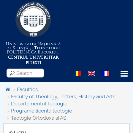
Universitatea Națională
de Știință și Tehnologie
POLITEHNICA
București
CENTRUL UNIVERSITAR
PITEȘTI
Menu
Faculties
Faculty of Theology, Letters, History and Arts
Departamentul Teologie
About the University
Programe licentă teologie
Teologie Ortodoxa si AS
Centrul de Management al Proiectelor
in lucru