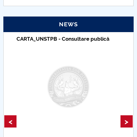
PNRR
NEWS
Proiect(PRIM STUD)
CARTA_UNSTPB - Consultare publică
Proiect SU-ETIC
Personal data protection
UPIT for the community
IOSUD/CSUD – PhD studies
Comisie de etica unversitară
Evenimente CUP
<
>
Accesibilitate pentru studenții cu dizabilități