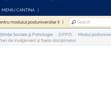
MENIU CANTINA
entru modulul postuniversitar II
Științe Sociale şi Psihologie
D.P.P.D.
Modul postunive
Plan de învăţământ și fișele disciplinelor
INFORMATII ACTE STUDII
CARTA_UNST
Consultare p