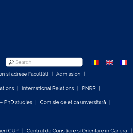
on si adrese Facultăți
Admission
lations
International Relations
PNRR
 PhD studies
Comisie de etica unversitară
neri CUP
Centrul de Consiliere și Orientare în Carieră