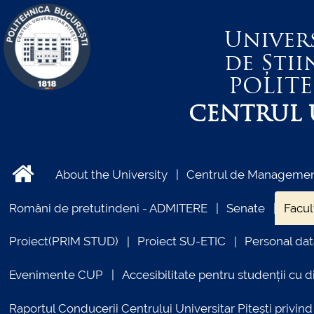
Univer
de Știi
POLIT
CENTRUL U
About the University
Centrul de Management
Români de pretutindeni - ADMITERE
Senate
Facul
Proiect(PRIM STUD)
Proiect SU-ETIC
Personal dat
Evenimente CUP
Accesibilitate pentru studenții cu di
Raportul Conducerii Centrului Universitar Pitești priv