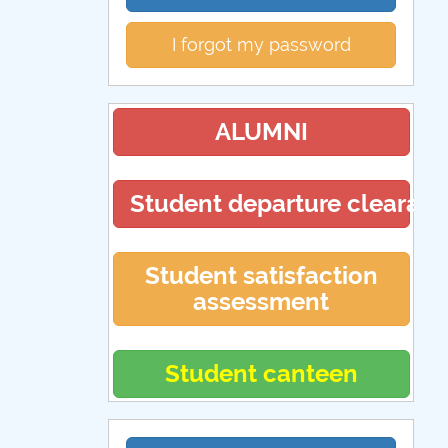
I forgot my password
ALUMNI
Student departure clearan
Student satisfaction
assessment
Student canteen