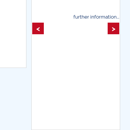
further information...
further information
<
>