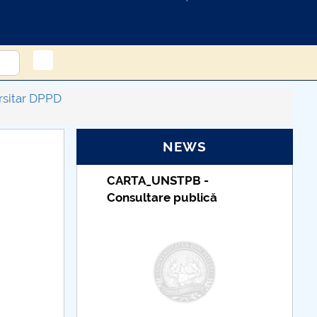
rsitar DPPD
NEWS
PB -
Taxe de școlarizare
ublică
indexate – Centrul
Universitar Pitești