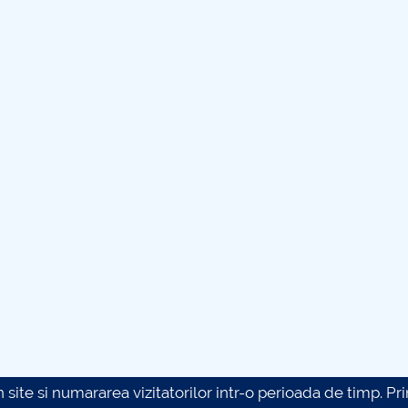
site si numararea vizitatorilor intr-o perioada de timp. Prin 