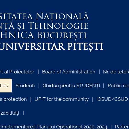
sitatea Națională
nță și Tehnologie
EHNICA
București
NIVERSITAR PITEȘTI
 al Proiectelor
Board of Administration
Nr. de telef
ties
Studenți
Ghiduri pentru STUDENȚI
Public re
a protection
UPIT for the community
IOSUD/CSUD –
zabilități
ind implementarea Planului Operațional 2020-2024
Parte