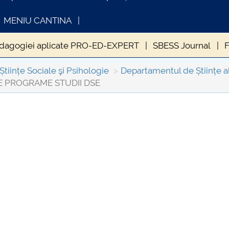
MENIU CANTINA
opedagogiei aplicate PRO-ED-EXPERT
SBESS Journal
F
ic
ROMANIAN LANGUAGE PREPARATORY YEAR
Pro
Științe Sociale şi Psihologie
Departamentul de Științe a
 PROGRAME STUDII DSE
școlar
Anunturi
Programe de licență DSE
Cercet
 PROGRAME STUDII DSE
ORGANIZARE PRACTICĂ STU
INFORMATII ACTE STUDII
CARTA_UN
Consultar