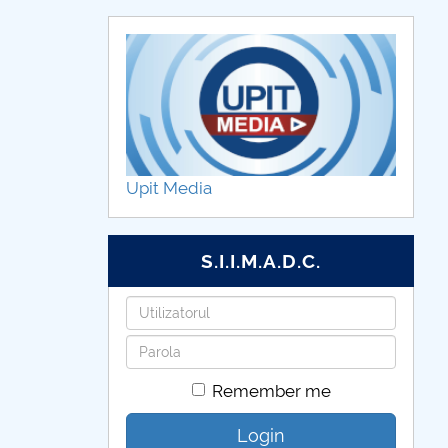
Upit Media
S.I.I.M.A.D.C.
Username
Password
Remember me
Login