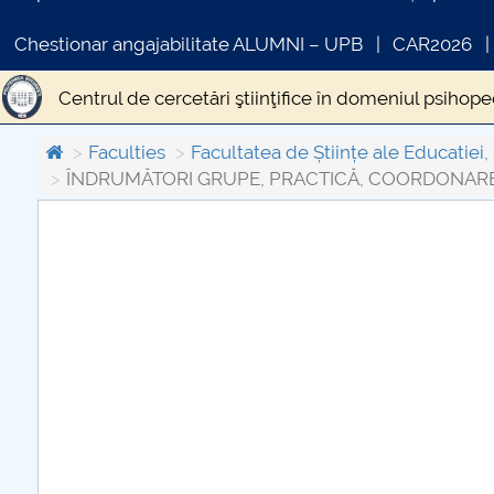
Chestionar angajabilitate ALUMNI – UPB
CAR2026
Centrul de cercetări ştiinţifice în domeniul psih
Proiect PISA
Finalizare studii
Personal didact
Faculties
Facultatea de Științe ale Educatiei, 
ÎNDRUMĂTORI GRUPE, PRACTICĂ, COORDONARE
Conversie Pedagogia învățământului primar și pre
ÎNDRUMĂTORI GRUPE, PRACTICĂ, COORDONARE
COMUNICAT DE PRESA
PRIMSTUD 26.03.2026
EVENIMENTE DSE