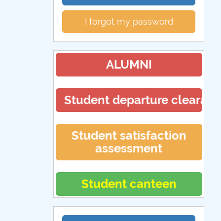
I forgot my password
ALUMNI
Student departure clearan
Student satisfaction
assessment
Student canteen