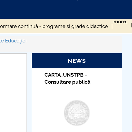
more...
ormare continuă - programe si grade didactice
grame de master DSE
le Educației
are
NEWS
DENȚI DSE
Anunțuri pentru studenți
STPB -
Taxe de școlarizare
e publică
indexate – Centrul
Universitar Pitești