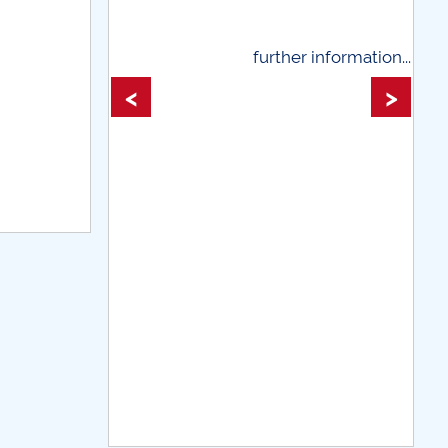
further information...
further informati
<
>