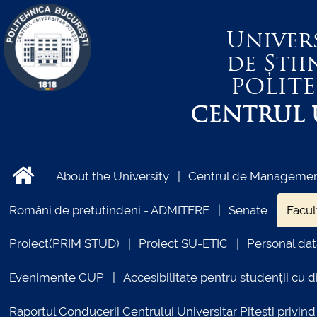
Univer
de Știi
POLIT
CENTRUL U
About the University
Centrul de Management
Români de pretutindeni - ADMITERE
Senate
Facul
Proiect(PRIM STUD)
Proiect SU-ETIC
Personal dat
Evenimente CUP
Accesibilitate pentru studenții cu di
Raportul Conducerii Centrului Universitar Pitești priv