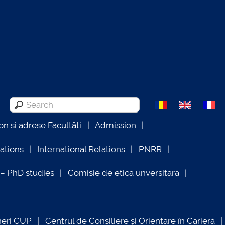
on si adrese Facultăți
Admission
lations
International Relations
PNRR
 PhD studies
Comisie de etica unversitară
neri CUP
Centrul de Consiliere și Orientare în Carieră