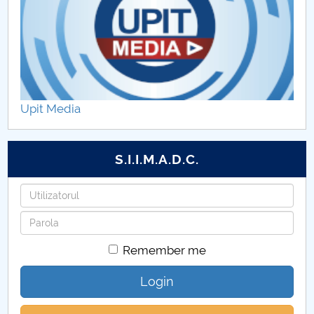
Fise discipline 2024.2025
Asigurarea calitatii
Cercetare-BM
Upit Media
S.I.I.M.A.D.C.
Username
Password
Remember me
Login