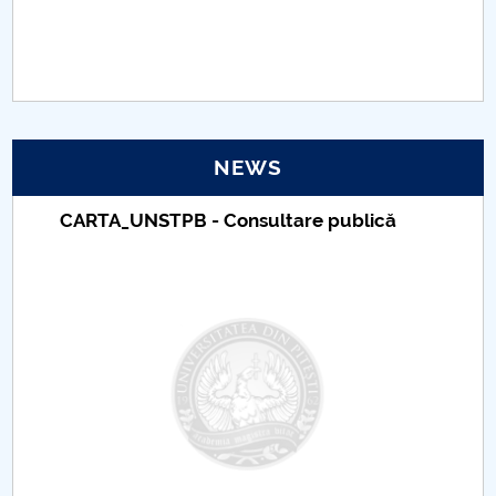
PNRR
Proiect(PRIM STUD)
Proiect SU-ETIC
NEWS
Personal data protection
CARTA_UNSTPB - Consultare publică
UPIT for the community
IOSUD/CSUD – PhD studies
Comisie de etica unversitară
Evenimente CUP
Accesibilitate pentru studenții cu dizabilități