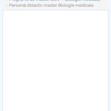
Board of Administration
Personal didactic master Biologie medicala
Nr. de telefon si adrese Facultăți
Admission
Români de pretutindeni - ADMITERE
Senate
Faculties
Studenți
Ghiduri pentru STUDENȚI
Public relations
International Relations