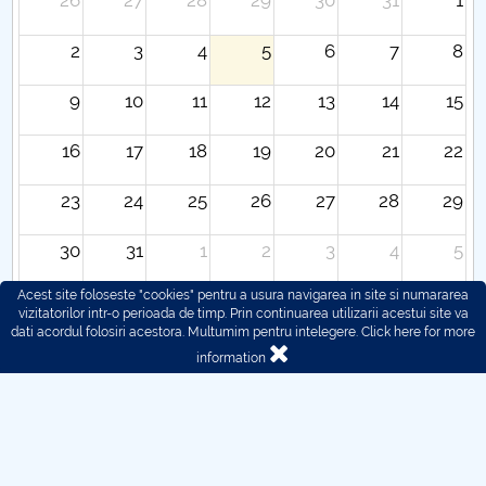
26
27
28
29
30
31
1
2
3
4
5
6
7
8
9
10
11
12
13
14
15
16
17
18
19
20
21
22
23
24
25
26
27
28
29
30
31
1
2
3
4
5
Acest site foloseste "cookies" pentru a usura navigarea in site si numararea
vizitatorilor intr-o perioada de timp. Prin continuarea utilizarii acestui site va
dati acordul folosiri acestora. Multumim pentru intelegere.
Click here for more
information
© 2016 - 2026 POLITEHNICA București - Centrul