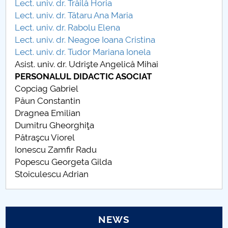
Lect. univ. dr. Trăilă Horia
Lect. univ. dr. Tătaru Ana Maria
PNRR
Lect. univ. dr. Rabolu Elena
Lect. univ. dr. Neagoe Ioana Cristina
Proiect(PRIM STUD)
Lect. univ. dr. Tudor Mariana Ionela
Asist. univ. dr. Udrişte Angelică Mihai
Proiect SU-ETIC
PERSONALUL DIDACTIC ASOCIAT
Copciag Gabriel
Personal data protection
Păun Constantin
Dragnea Emilian
UPIT for the community
Dumitru Gheorghiţa
Pătraşcu Viorel
IOSUD/CSUD – PhD studies
Ionescu Zamfir Radu
Popescu Georgeta Gilda
Comisie de etica unversitară
Stoiculescu Adrian
Evenimente CUP
Accesibilitate pentru studenții cu dizabilități
NEWS