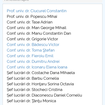
Board of Administration
Prof. univ. dr. Ciucurel Constantin
Nr. de telefon si adrese Facultăți
Prof. univ. dr. Popescu Mihai
Conf. univ. dr. Tase Adrian
Admission
Conf. univ. dr. Man George Mihail
Conf. univ. dr. Manu Constantin Dan
Români de pretutindeni - ADMITERE
Conf. univ. dr. Grigorie Victor
Conf. univ. dr. Bădescu Victor
Senate
Conf. univ. dr. Toma Ştefan
Conf. univ. dr. Fieroiu Emil
Faculties
Conf. univ. dr. Dumitru Andrei
Conf. univ. dr. Iconaru Elena Ioana
Studenți
Șef lucrări dr. Costache Dana Mihaela
Șef lucrări dr. Barbu Cornelia
Ghiduri pentru STUDENȚI
Șef lucrări dr. Honţaru Sorina Octavia
Șef lucrări dr. Stocheci Cristina
Public relations
Șef lucrări dr. Diaconescu Daniel Corneliu
Șef lucrări dr. Ţânţu Monica
International Relations