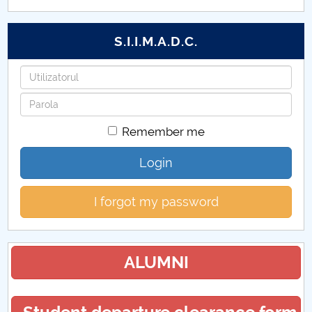
S.I.I.M.A.D.C.
Username
Password
Remember me
Login
I forgot my password
ALUMNI