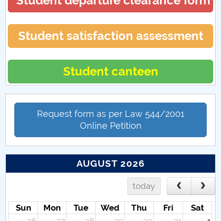
Student departure clearance form
Student satisfaction assessment
Student canteen
Request form as per Law 544/2001
Online Petition
AUGUST 2026
today
Sun
Mon
Tue
Wed
Thu
Fri
Sat