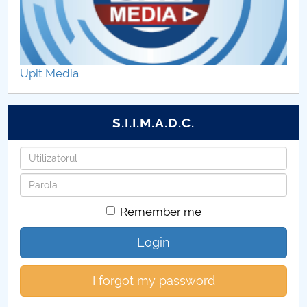
Upit Media
S.I.I.M.A.D.C.
Username
Password
Remember me
Login
I forgot my password