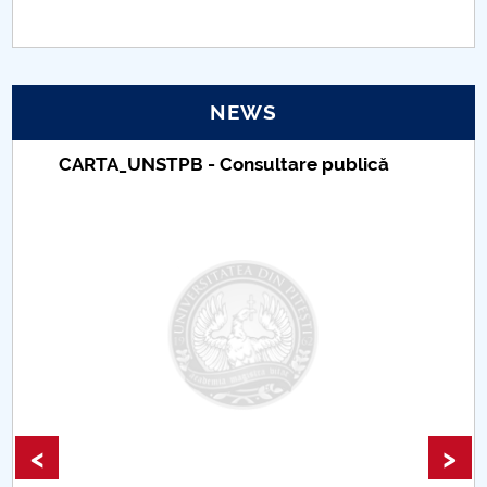
PNRR
Proiect(PRIM STUD)
NEWS
Proiect SU-ETIC
CARTA_UNSTPB - Consultare publică
Personal data protection
UPIT for the community
IOSUD/CSUD – PhD studies
Comisie de etica unversitară
Evenimente CUP
<
>
Accesibilitate pentru studenții cu dizabilități