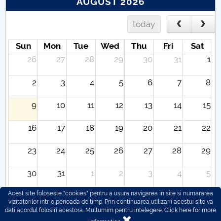
AUGUST 2026
today
Sun
Mon
Tue
Wed
Thu
Fri
Sat
26
27
28
29
30
31
1
2
3
4
5
6
7
8
9
10
11
12
13
14
15
16
17
18
19
20
21
22
23
24
25
26
27
28
29
30
31
1
2
3
4
5
Acest site foloseste "cookies" pentru a usura navigarea in site si numararea
vizitatorilor intr-o perioada de timp. Prin continuarea utilizarii acestui site va
dati acordul folosiri acestora. Multumim pentru intelegere.
Click here for more