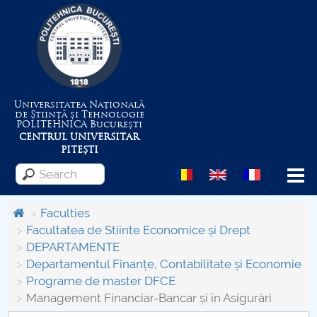
Universitatea Națională
de Știință și Tehnologie
POLITEHNICA
București
CENTRUL UNIVERSITAR
PITEȘTI
Menu
Faculties
Facultatea de Stiinte Economice și Drept
DEPARTAMENTE
About the University
Departamentul Finanțe, Contabilitate și Economie
Programe de master DFCE
Centrul de Management al Proiectelor
Management Financiar-Bancar și în Asigurări