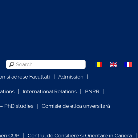
on si adrese Facultăți
Admission
lations
International Relations
PNRR
 PhD studies
Comisie de etica unversitară
neri CUP
Centrul de Consiliere și Orientare în Carieră