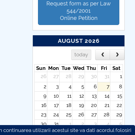
Request form as per Law
544/2001
Online Petition
AUGUST 2026
today
Sun
Mon
Tue
Wed
Thu
Fri
Sat
26
27
28
29
30
31
1
2
3
4
5
6
7
8
9
10
11
12
13
14
15
16
17
18
19
20
21
22
23
24
25
26
27
28
29
30
31
1
2
3
4
5
continuarea utilizarii acestui site va dati acordul folosiri