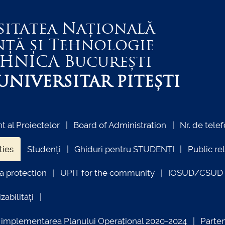
sitatea Națională
nță și Tehnologie
EHNICA
București
NIVERSITAR PITEȘTI
 al Proiectelor
Board of Administration
Nr. de telef
ties
Studenți
Ghiduri pentru STUDENȚI
Public re
a protection
UPIT for the community
IOSUD/CSUD –
zabilități
ind implementarea Planului Operațional 2020-2024
Parte