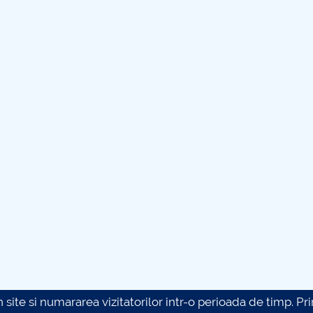
site si numararea vizitatorilor intr-o perioada de timp. Prin 