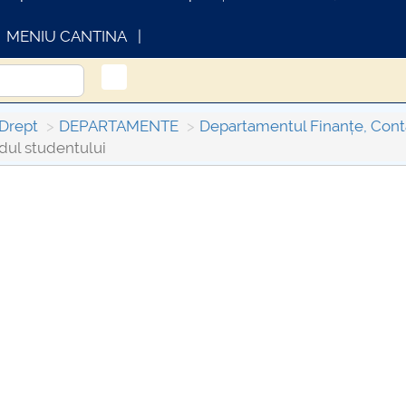
MENIU CANTINA
 Drept
DEPARTAMENTE
Departamentul Finanțe, Conta
dul studentului
OMUNICAT DE PRESA
INFORMATII ACTE S
IMSTUD 26.03.2026