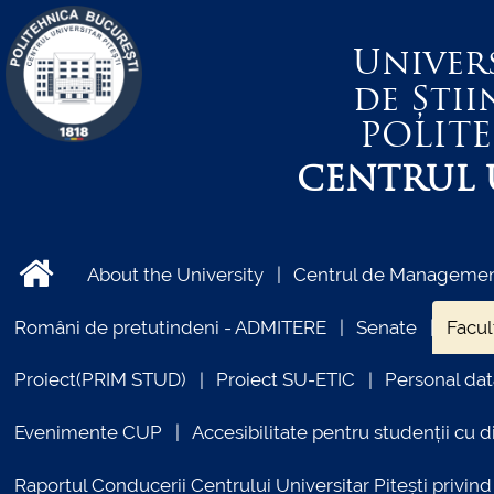
Univer
de Știi
POLIT
CENTRUL U
About the University
Centrul de Management
Români de pretutindeni - ADMITERE
Senate
Facul
Proiect(PRIM STUD)
Proiect SU-ETIC
Personal dat
Evenimente CUP
Accesibilitate pentru studenții cu di
Raportul Conducerii Centrului Universitar Pitești priv