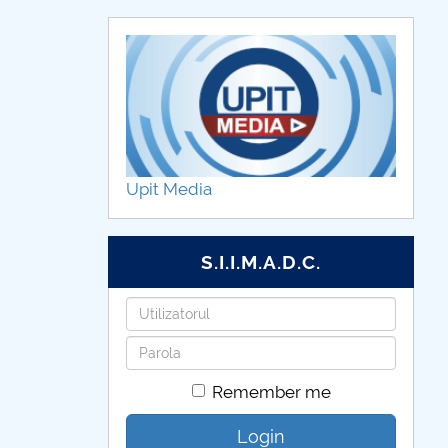
Upit Media
S.I.I.M.A.D.C.
Username
Password
Remember me
Login