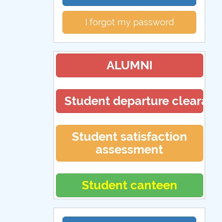
I forgot my password
ALUMNI
Student departure clearan
Student satisfaction
assessment
Student canteen