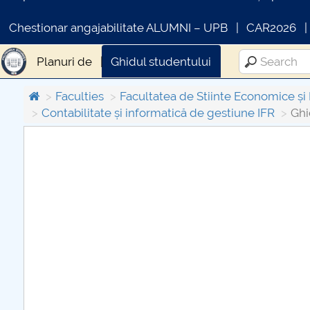
Chestionar angajabilitate ALUMNI – UPB
CAR2026
Planuri de
Ghidul studentului
Faculties
Facultatea de Stiinte Economice și
Contabilitate și informatică de gestiune IFR
Ghi
C
PR