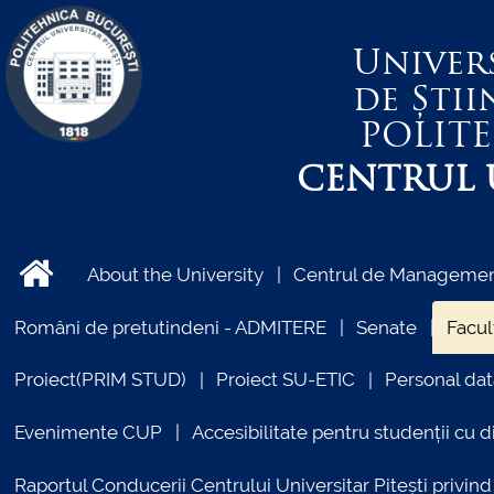
Univer
de Știi
POLIT
CENTRUL U
About the University
Centrul de Management
Români de pretutindeni - ADMITERE
Senate
Facul
Proiect(PRIM STUD)
Proiect SU-ETIC
Personal dat
Evenimente CUP
Accesibilitate pentru studenții cu di
Raportul Conducerii Centrului Universitar Pitești priv