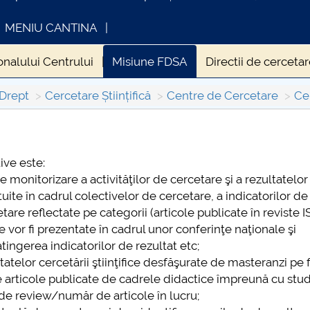
MENIU CANTINA
onalului Centrului
Misiune FDSA
Directii de cerceta
 studentesti
Contact centru
Arhiva documentelor 20
 Drept
Cercetare Științifică
Centre de Cercetare
Ce
INFORMATII ACTE STUDII
CARTA_UN
ive este:
Consultar
monitorizare a activităţilor de cercetare şi a rezultatelor
ite în cadrul colectivelor de cercetare, a indicatorilor de
re reflectate pe categorii (articole publicate în reviste IS
re vor fi prezentate în cadrul unor conferinţe naţionale şi
atingerea indicatorilor de rezultat etc;
atelor cercetării ştiinţifice desfăşurate de masteranzi pe 
rticole publicate de cadrele didactice împreună cu stud
de review/număr de articole în lucru;