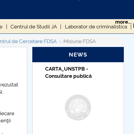
more...
re
Centrul de Studii JA
Laborator de criminalistica
00 - 2016
ntrul de Cercetare FDSA
Misiune FDSA
NEWS
STPB -
Taxe de școlarizare
e publică
indexate – Centrul
Universitar Pitești
 rezultat
I,
fiecare
enţii