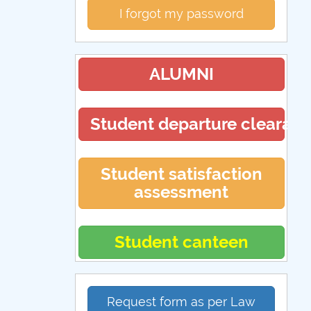
I forgot my password
ALUMNI
Student departure clearan
Student satisfaction
assessment
Student canteen
Request form as per Law