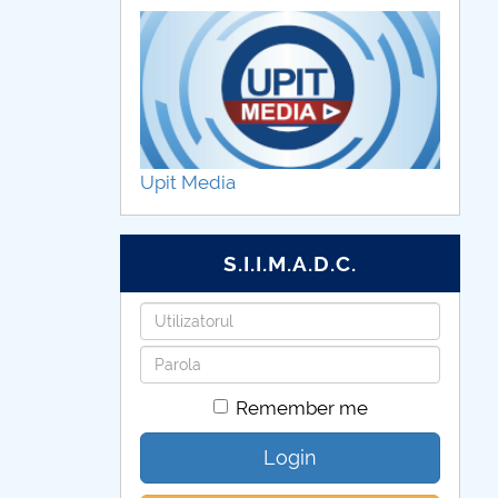
Upit Media
S.I.I.M.A.D.C.
Username
Password
Remember me
Login