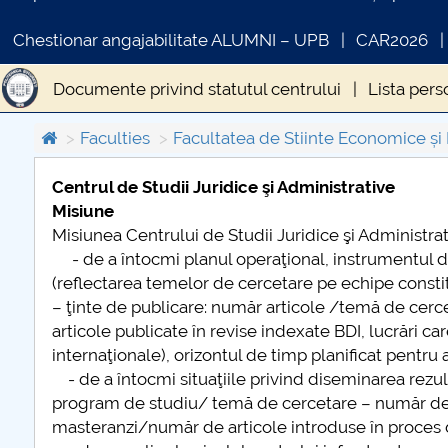
Chestionar angajabilitate ALUMNI – UPB
CAR2026
Documente privind statutul centrului
Lista pers
Baza de documente stiintifica
Sesiuni stiintifice
Faculties
Facultatea de Stiinte Economice și
Centrul de Studii Juridice şi Administrative
Misiune
COMUNICAT DE PRESA
Misiunea Centrului de Studii Juridice şi Administrat
PRIMSTUD 26.03.2026
- de a întocmi planul operaţional, instrumentul de 
(reflectarea temelor de cercetare pe echipe constitu
– ţinte de publicare: număr articole /temă de cerceta
articole publicate în revise indexate BDI, lucrări ca
internaţionale), orizontul de timp planificat pentru 
- de a întocmi situaţiile privind diseminarea rezult
program de studiu/ temă de cercetare – număr de a
masteranzi/număr de articole introduse în proces 