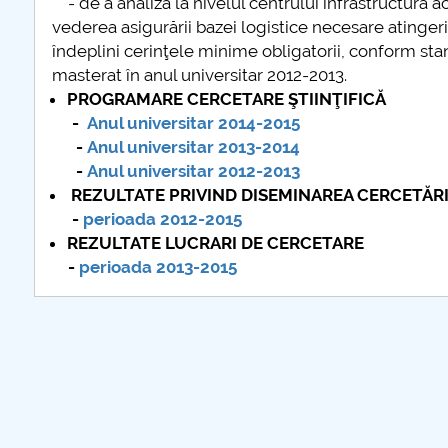
- de a analiza la nivelul centrului infrastructura a
vederea asigurării bazei logistice necesare atingerii
further information..
îndeplini cerinţele minime obligatorii, conform st
masterat în anul universitar 2012-2013.
PROGRAMARE CERCETARE ŞTIINŢIFICĂ
-
Anul universitar 2014-2015
-
Anul universitar 2013-2014
-
Anul universitar 2012-2013
REZULTATE PRIVIND DISEMINAREA CERCETĂRI
-
perioada 2012-2015
REZULTATE LUCRARI DE CERCETARE
-
perioada 2013-2015