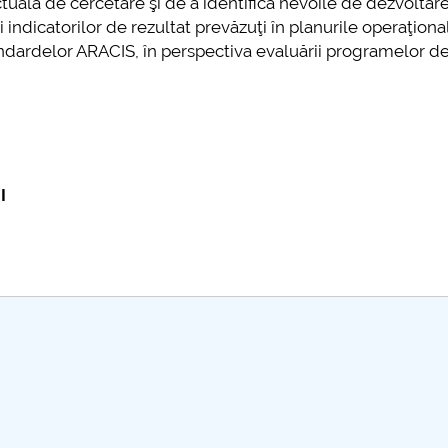
ctuală de cercetare şi de a identifica nevoile de dezvoltare
further information...
 indicatorilor de rezultat prevăzuţi în planurile operaţional
.
andardelor ARACIS, în perspectiva evaluării programelor d
I