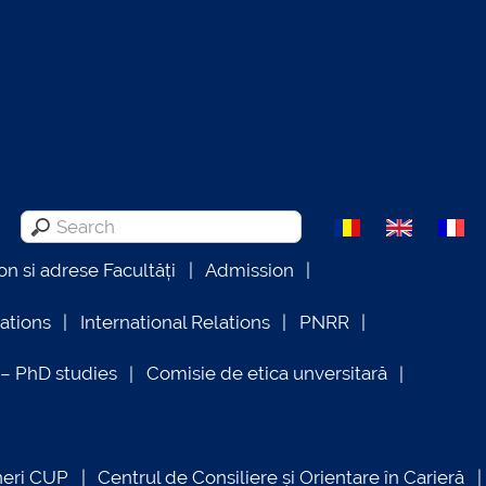
on si adrese Facultăți
Admission
lations
International Relations
PNRR
 PhD studies
Comisie de etica unversitară
neri CUP
Centrul de Consiliere și Orientare în Carieră