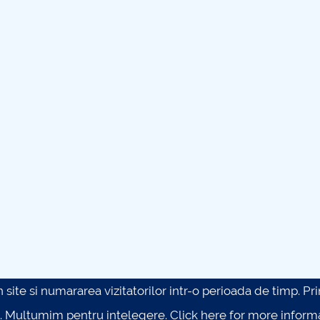
site si numararea vizitatorilor intr-o perioada de timp. Prin 
. Multumim pentru intelegere.
Click here for more inform