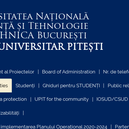
sitatea Națională
nță și Tehnologie
EHNICA
București
NIVERSITAR PITEȘTI
 al Proiectelor
Board of Administration
Nr. de telef
ties
Studenți
Ghiduri pentru STUDENȚI
Public re
a protection
UPIT for the community
IOSUD/CSUD –
zabilități
ind implementarea Planului Operațional 2020-2024
Parte