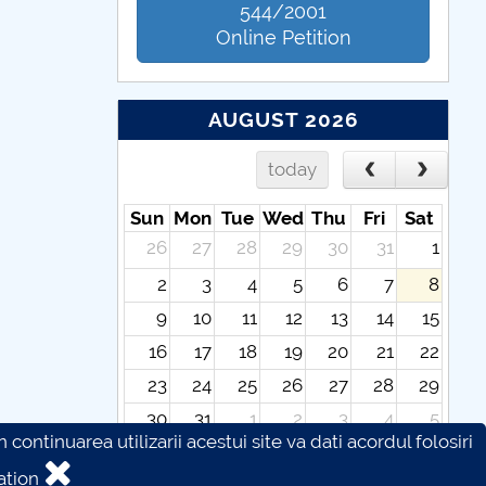
544/2001
Online Petition
AUGUST 2026
today
Sun
Mon
Tue
Wed
Thu
Fri
Sat
26
27
28
29
30
31
1
2
3
4
5
6
7
8
9
10
11
12
13
14
15
16
17
18
19
20
21
22
23
24
25
26
27
28
29
30
31
1
2
3
4
5
continuarea utilizarii acestui site va dati acordul folosiri
ation