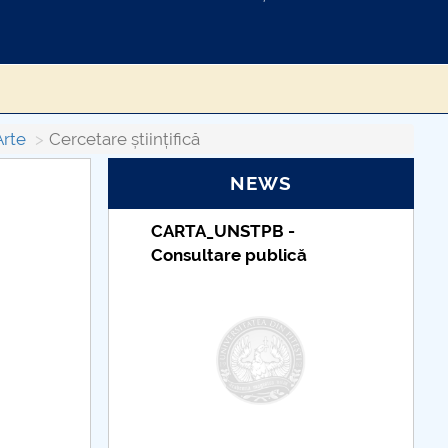
Arte
Cercetare științifică
NEWS
_UNSTPB -
Taxe de școlarizare
tare publică
indexate – Centrul
Universitar Pitești