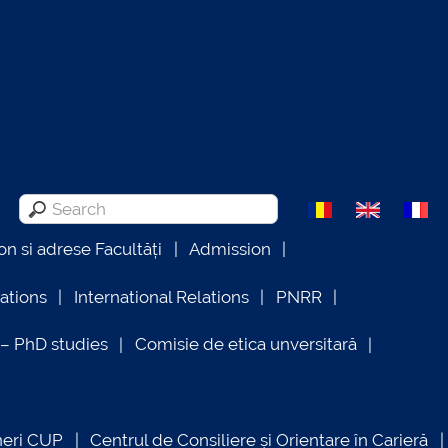
on si adrese Facultăți
Admission
lations
International Relations
PNRR
 PhD studies
Comisie de etica unversitară
neri CUP
Centrul de Consiliere și Orientare în Carieră