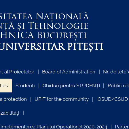
sitatea Națională
nță și Tehnologie
EHNICA
București
NIVERSITAR PITEȘTI
 al Proiectelor
Board of Administration
Nr. de telef
ties
Studenți
Ghiduri pentru STUDENȚI
Public re
a protection
UPIT for the community
IOSUD/CSUD –
zabilități
ind implementarea Planului Operațional 2020-2024
Parte