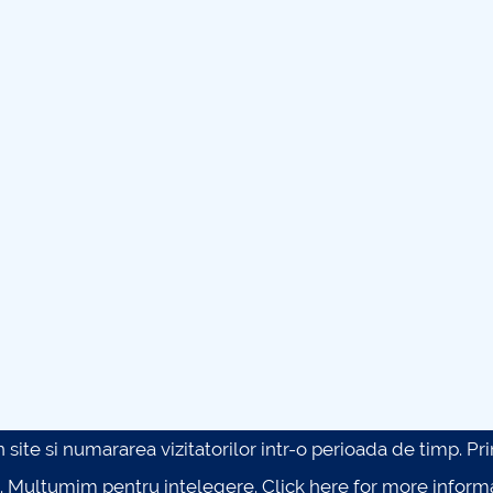
site si numararea vizitatorilor intr-o perioada de timp. Prin 
. Multumim pentru intelegere.
Click here for more inform