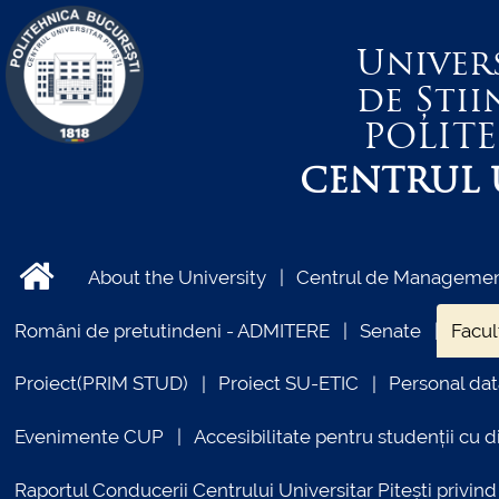
Univer
de Știi
POLIT
CENTRUL U
About the University
Centrul de Management
Români de pretutindeni - ADMITERE
Senate
Facul
Proiect(PRIM STUD)
Proiect SU-ETIC
Personal dat
Evenimente CUP
Accesibilitate pentru studenții cu di
Raportul Conducerii Centrului Universitar Pitești priv