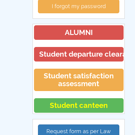
I forgot my password
ALUMNI
Student departure clearan
Student satisfaction
assessment
Student canteen
Request form as per Law