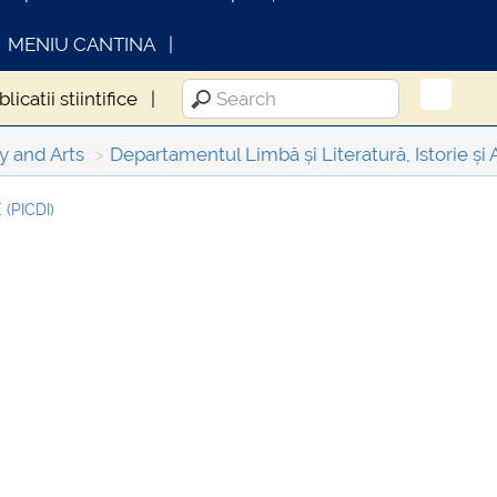
MENIU CANTINA
licatii stiintifice
y and Arts
Departamentul Limbă și Literatură, Istorie și 
(PICDI)
INFORMATII ACTE STUDII
CARTA
Consul