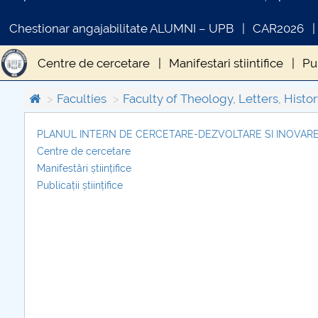
Chestionar angajabilitate ALUMNI – UPB
CAR2026
Centre de cercetare
Manifestari stiintifice
Pub
Faculties
Faculty of Theology, Letters, Histor
PLANUL INTERN DE CERCETARE-DEZVOLTARE SI INOVARE 
Centre de cercetare
COMUNICAT DE PRESA
Manifestări științifice
PRIMSTUD 26.03.2026
Publicații științifice