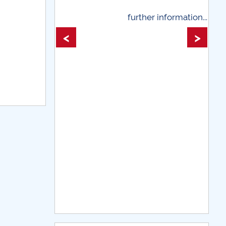
further information...
further infor
<
>