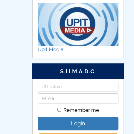
Upit Media
S.I.I.M.A.D.C.
Username
Password
Remember me
Login