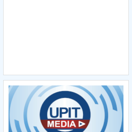
Raportul Conducerii Centrului Universitar Pitești
privind implementarea Planului Operațional 2020-
2024
Parteneri CUP
Centrul de Consiliere și Orientare în Carieră
Chestionar angajabilitate ALUMNI – UPB
CAR2026
MENIU CANTINA
Evaluare finală
Sesiunea de comunicări științifice