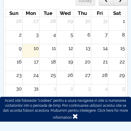
today
Sun
Mon
Tue
Wed
Thu
Fri
Sat
26
27
28
29
30
31
1
2
3
4
5
6
7
8
9
10
11
12
13
14
15
16
17
18
19
20
21
22
23
24
25
26
27
28
29
30
31
1
2
3
4
5
Acest site foloseste "cookies" pentru a usura navigarea in site si numararea
vizitatorilor intr-o perioada de timp. Prin continuarea utilizarii acestui site va
dati acordul folosiri acestora. Multumim pentru intelegere.
Click here for more
information