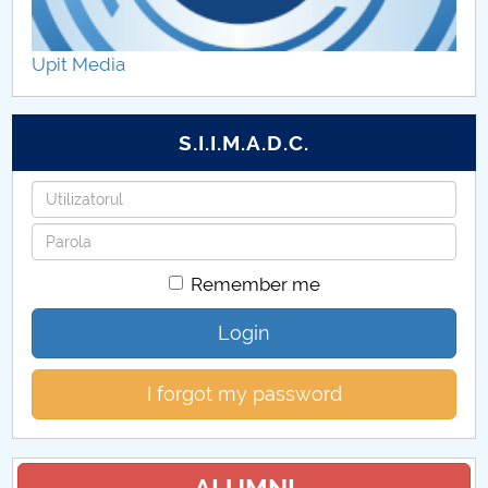
Componența dosarului de înscriere la Nivelul I
Upit Media
Regimul studiilor și contractul de studii
Taxe Master
S.I.I.M.A.D.C.
Program cu studenți DPPD
Username
Password
Componența dosarului de înscriere la Nivelul II
Remember me
Taxe studenți monospecializare
Login
Taxe studenți dublă specializare
I forgot my password