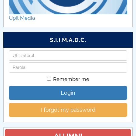
Componența dosarului de înscriere la Nivelul I
Upit Media
Regimul studiilor și contractul de studii
Taxe Master
S.I.I.M.A.D.C.
Program cu studenți DPPD
Username
Password
Componența dosarului de înscriere la Nivelul II
Remember me
Taxe studenți monospecializare
Login
Taxe studenți dublă specializare
I forgot my password