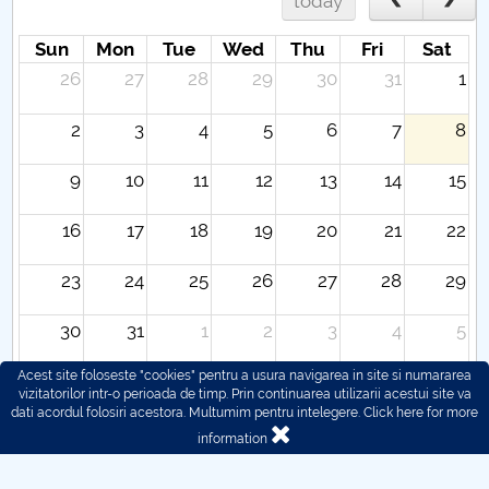
today
Sun
Mon
Tue
Wed
Thu
Fri
Sat
26
27
28
29
30
31
1
2
3
4
5
6
7
8
9
10
11
12
13
14
15
16
17
18
19
20
21
22
23
24
25
26
27
28
29
30
31
1
2
3
4
5
Acest site foloseste "cookies" pentru a usura navigarea in site si numararea
vizitatorilor intr-o perioada de timp. Prin continuarea utilizarii acestui site va
dati acordul folosiri acestora. Multumim pentru intelegere.
Click here for more
information