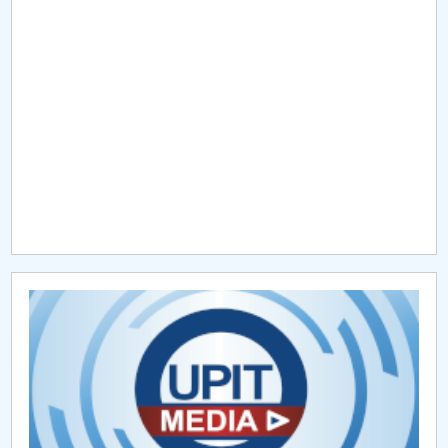
Raportul Conducerii Centrului Universitar Pitești
privind implementarea Planului Operațional 2020-
2024
Parteneri CUP
Centrul de Consiliere și Orientare în Carieră
Chestionar angajabilitate ALUMNI – UPB
CAR2026
MENIU CANTINA
Evaluare finală
Sesiunea de comunicări științifice