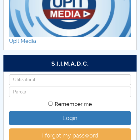
Upit Media
S.I.I.M.A.D.C.
Username
Password
Remember me
Login
I forgot my password