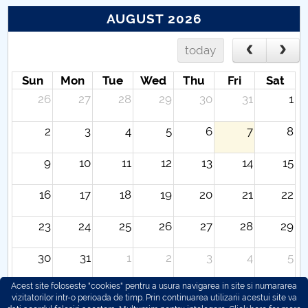
AUGUST 2026
today
Sun
Mon
Tue
Wed
Thu
Fri
Sat
26
27
28
29
30
31
1
2
3
4
5
6
7
8
9
10
11
12
13
14
15
16
17
18
19
20
21
22
23
24
25
26
27
28
29
30
31
1
2
3
4
5
Acest site foloseste "cookies" pentru a usura navigarea in site si numararea
vizitatorilor intr-o perioada de timp. Prin continuarea utilizarii acestui site va