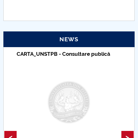
PNRR
Proiect(PRIM STUD)
NEWS
Proiect SU-ETIC
CARTA_UNSTPB - Consultare publică
Personal data protection
UPIT for the community
IOSUD/CSUD – PhD studies
Comisie de etica unversitară
Evenimente CUP
Accesibilitate pentru studenții cu dizabilități
<
>