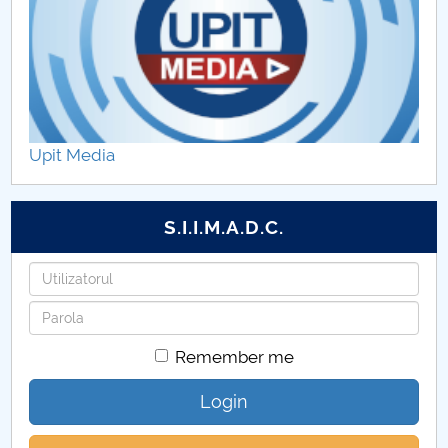
Programe de studii de licenţă DAMK
Programe de studii de master DAMK
Personal DAMK
Upit Media
Cercetare ştiinţifică DAMK
Îndrumători grupe, practică, coordonare programe
S.I.I.M.A.D.C.
de studii DAMK
Username
Organizare practică DAMK
Password
Evenimente DAMK
Remember me
Alegeri Director departament DAMK
Login
Posturi didactice vacante DAMK