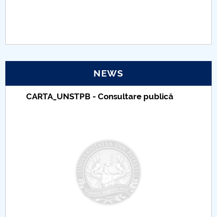
PNRR
Proiect(PRIM STUD)
Proiect SU-ETIC
NEWS
Personal data protection
CARTA_UNSTPB - Consultare publică
UPIT for the community
IOSUD/CSUD – PhD studies
Comisie de etica unversitară
Evenimente CUP
Accesibilitate pentru studenții cu dizabilități