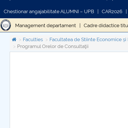
Chestionar angajabilitate ALUMNI – UPB
CAR2026
Management departament
Cadre didactice titu
Îndrumare ani studii
Organizare practică
Cerc
Faculties
Facultatea de Stiinte Economice și
Programul Orelor de Consultaţii
COMUNICAT DE PRESA
PRIMSTUD 26.03.2026