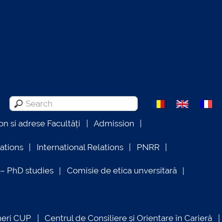
on si adrese Facultăți
Admission
lations
International Relations
PNRR
 PhD studies
Comisie de etica unversitară
neri CUP
Centrul de Consiliere și Orientare în Carieră