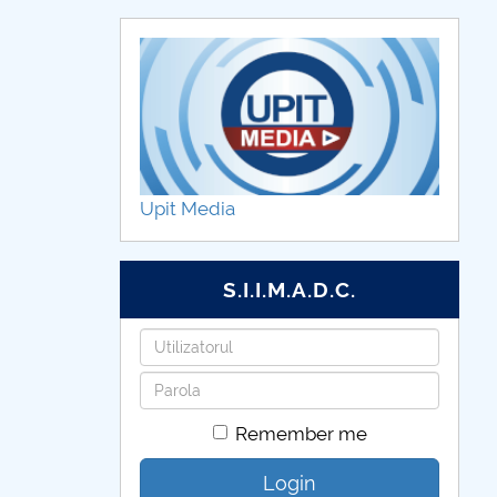
Upit Media
S.I.I.M.A.D.C.
Username
Password
Remember me
Login