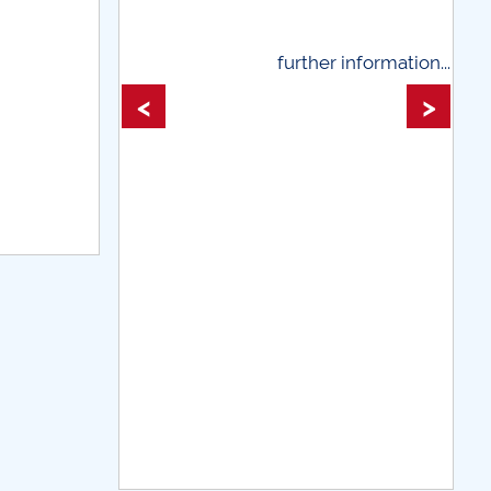
rther information...
further information...
<
>