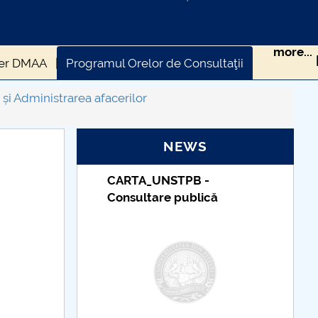
more...
ter DMAA
Programul Orelor de Consultaţii
 Administrarea afacerilor
NEWS
B -
Taxe de școlarizare
lică
indexate – Centrul
Universitar Pitești