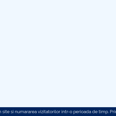
site si numararea vizitatorilor intr-o perioada de timp. Prin 