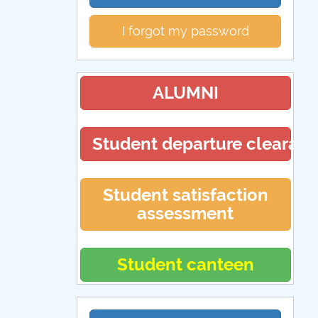
I forgot my password
ALUMNI
Student departure clearan
Student satisfaction
assessment
Student canteen