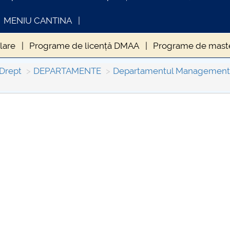
MENIU CANTINA
lare
Programe de licență DMAA
Programe de mas
etare științifică
 Drept
DEPARTAMENTE
Departamentul Management și
INFORMATII ACTE STUDII
CARTA_UNSTP
Consultare pub