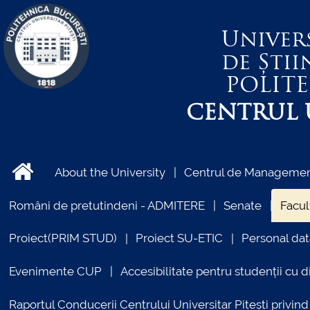
Univer
de Știi
POLIT
CENTRUL U
About the University
Centrul de Management
Români de pretutindeni - ADMITERE
Senate
Facul
Proiect(PRIM STUD)
Proiect SU-ETIC
Personal dat
Evenimente CUP
Accesibilitate pentru studenții cu di
Raportul Conducerii Centrului Universitar Pitești priv