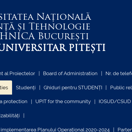
sitatea Națională
nță și Tehnologie
EHNICA
București
NIVERSITAR PITEȘTI
 al Proiectelor
Board of Administration
Nr. de telef
ties
Studenți
Ghiduri pentru STUDENȚI
Public re
a protection
UPIT for the community
IOSUD/CSUD –
zabilități
ind implementarea Planului Operațional 2020-2024
Parte