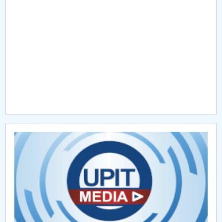
Raportul Conducerii Centrului Universitar Pitești
privind implementarea Planului Operațional 2020-
2024
Parteneri CUP
Centrul de Consiliere și Orientare în Carieră
Chestionar angajabilitate ALUMNI – UPB
CAR2026
MENIU CANTINA
ORAR MASTER
ORARE FMT - SEM II - 2020