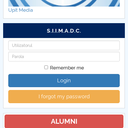
Planificarea examenelor
Upit Media
Pagina studentului
S.I.I.M.A.D.C.
BURSE FMT
Username
Practica studenti
Password
Indrumare studenti-fmt
Remember me
Oportunități Erasmus
Login
Asociatia studentilor FMT STAR
I forgot my password
Pagina studentului FMT
Tabere studenti FMT
ALUMNI