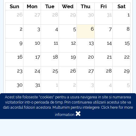
Sun
Mon
Tue
Wed
Thu
Fri
Sat
26
27
28
29
30
31
1
2
3
4
5
6
7
8
9
10
11
12
13
14
15
16
17
18
19
20
21
22
23
24
25
26
27
28
29
30
31
1
2
3
4
5
Acest site foloseste "cookies" pentru a usura navigarea in site si numararea
vizitatorilor intr-o perioada de timp. Prin continuarea utilizarii acestui site va
dati acordul folosiri acestora. Multumim pentru intelegere.
Click here for more
information