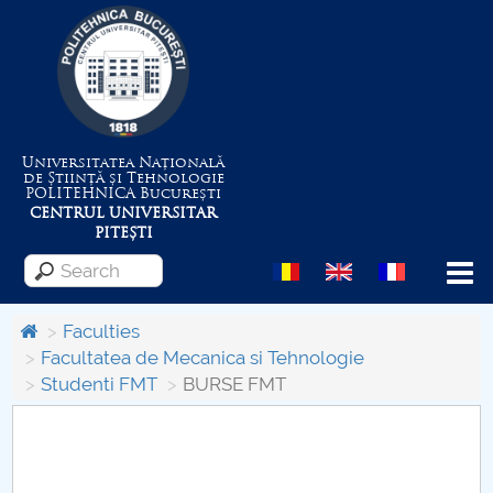
Universitatea Națională
de Știință și Tehnologie
POLITEHNICA
București
CENTRUL UNIVERSITAR
PITEȘTI
Menu
Faculties
Facultatea de Mecanica si Tehnologie
Studenti FMT
BURSE FMT
About the University
Centrul de Management al Proiectelor