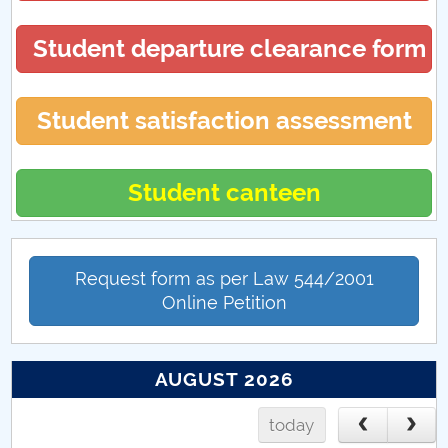
Absolventi
Student departure clearance form
Oportunitati cariera
Finalizare studii
Student satisfaction assessment
Chestionar EUROSTUDENT
Student canteen
Request form as per Law 544/2001
Online Petition
AUGUST 2026
today