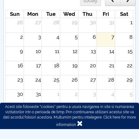
today
Sun
Mon
Tue
Wed
Thu
Fri
Sat
26
27
28
29
30
31
1
2
3
4
5
6
7
8
9
10
11
12
13
14
15
16
17
18
19
20
21
22
23
24
25
26
27
28
29
30
31
1
2
3
4
5
Acest site foloseste "cookies" pentru a usura navigarea in site si numararea
vizitatorilor intr-o perioada de timp. Prin continuarea utilizarii acestui site va
dati acordul folosiri acestora. Multumim pentru intelegere.
Click here for more
information