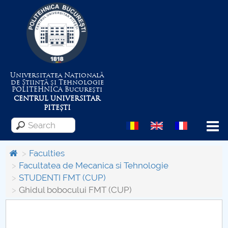
Universitatea Națională
de Știință și Tehnologie
POLITEHNICA
București
CENTRUL UNIVERSITAR
PITEȘTI
Menu
Faculties
Facultatea de Mecanica si Tehnologie
STUDENTI FMT (CUP)
About the University
Ghidul bobocului FMT (CUP)
Centrul de Management al Proiectelor