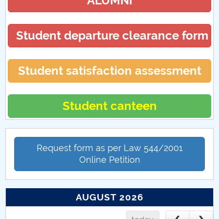
ALUMNI
Practică FMT (CUP)
Student departure clearance form
Absolvire FMT (CUP)
Activități extracuriculare FMT (CUP)
Student satisfaction assessment
Student canteen
Request form as per Law 544/2001
Online Petition
AUGUST 2026