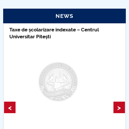
PNRR
NEWS
Proiect(PRIM STUD)
Biblioteca Digitală a Centrului Universitar
Pitești
Proiect SU-ETIC
Personal data protection
UPIT for the community
IOSUD/CSUD – PhD studies
Comisie de etica unversitară
<
>
Evenimente CUP
Accesibilitate pentru studenții cu dizabilități