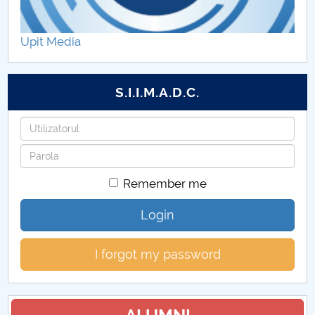
Facilități FMT (CUP)
Upit Media
Regulamente FMT (CUP)
Repartizare programe studii FMT (CUP)
S.I.I.M.A.D.C.
Proceduri secretariat FMT (CUP)
Username
Password
Calendar FMT (CUP)
Remember me
Grupe FMT (CUP)
Login
Orar FMT (CUP)
I forgot my password
Contracte de studii și discipline opționale FMT
(CUP)
Examene FMT (CUP)