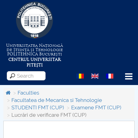
Universitatea Națională
de Știință și Tehnologie
POLITEHNICA
București
CENTRUL UNIVERSITAR
PITEȘTI
Menu
Faculties
Facultatea de Mecanica si Tehnologie
STUDENTI FMT (CUP)
Examene FMT (CUP)
About the University
Lucrări de verificare FMT (CUP)
Centrul de Management al Proiectelor