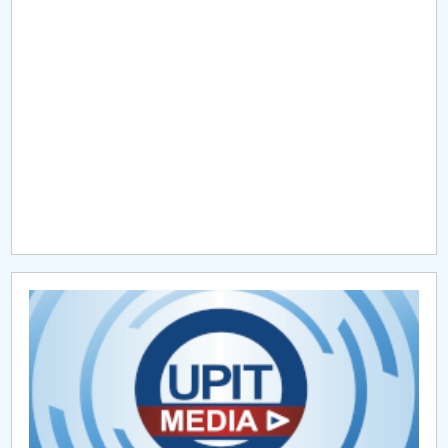
Raportul Conducerii Centrului Universitar Pitești
privind implementarea Planului Operațional 2020-
2024
Parteneri CUP
Centrul de Consiliere și Orientare în Carieră
Chestionar angajabilitate ALUMNI – UPB
CAR2026
MENIU CANTINA
Programarea examenelor FMT (CUP)
Planificarea sălilor pentru verificări FMT (CUP)