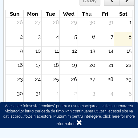
today
Sun
Mon
Tue
Wed
Thu
Fri
Sat
26
27
28
29
30
31
1
2
3
4
5
6
7
8
9
10
11
12
13
14
15
16
17
18
19
20
21
22
23
24
25
26
27
28
29
30
31
1
2
3
4
5
Acest site foloseste "cookies" pentru a usura navigarea in site si numararea
vizitatorilor intr-o perioada de timp. Prin continuarea utilizarii acestui site va
dati acordul folosiri acestora. Multumim pentru intelegere.
Click here for more
information