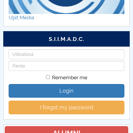
Lucrări de verificare FMT (CUP)
Upit Media
S.I.I.M.A.D.C.
Username
Password
Remember me
Login
I forgot my password