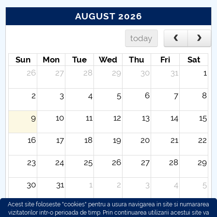
AUGUST 2026
today
Sun
Mon
Tue
Wed
Thu
Fri
Sat
26
27
28
29
30
31
1
2
3
4
5
6
7
8
9
10
11
12
13
14
15
16
17
18
19
20
21
22
23
24
25
26
27
28
29
30
31
1
2
3
4
5
Acest site foloseste "cookies" pentru a usura navigarea in site si numararea
vizitatorilor intr-o perioada de timp. Prin continuarea utilizarii acestui site va