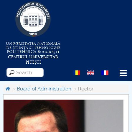
Universitatea Națională
de Știință și Tehnologie
POLITEHNICA
București
CENTRUL UNIVERSITAR
PITEȘTI
Menu
Board of Administration
Rector
About the University
Centrul de Management al Proiectelor