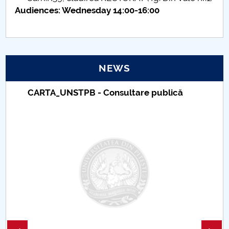
Audiences: Wednesday 14:00-16:00
PNRR
Proiect(PRIM STUD)
NEWS
Proiect SU-ETIC
CARTA_UNSTPB - Consultare publică
Personal data protection
UPIT for the community
IOSUD/CSUD – PhD studies
Comisie de etica unversitară
Evenimente CUP
Accesibilitate pentru studenții cu dizabilități