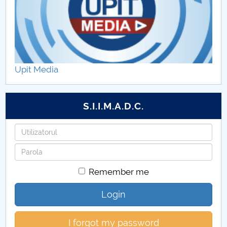
Serviciul Resurse umane
Directia Economica
Compartiment GDPR
Upit Media
S.I.I.M.A.D.C.
Username
Password
Remember me
Login
I forgot my password