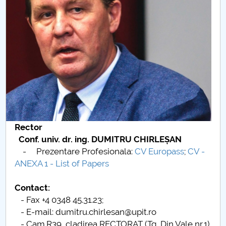
Board of Administration
Nr. de telefon si adrese Facultăți
Admission
Români de pretutindeni - ADMITERE
Senate
Faculties
Rector
Conf. univ. dr. ing. DUMITRU CHIRLEȘAN
Studenți
- Prezentare Profesionala:
CV Europass
;
CV -
ANEXA 1 - List of Papers
Ghiduri pentru STUDENȚI
Contact:
Public relations
- Fax +4 0348 45.31.23;
- E-mail: dumitru.chirlesan@upit.ro
International Relations
- Cam.R39, cladirea RECTORAT (Tg. Din Vale nr.1)