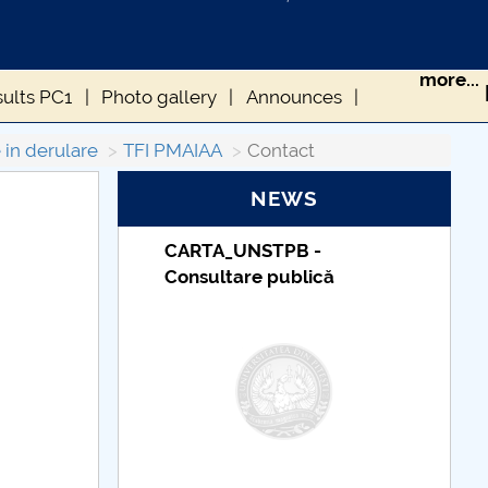
more...
sults PC1
Photo gallery
Announces
 in derulare
TFI PMAIAA
Contact
NEWS
PB -
Taxe de școlarizare
ublică
indexate – Centrul
Universitar Pitești