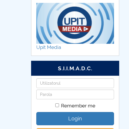
Upit Media
S.I.I.M.A.D.C.
Username
Password
Remember me
Login