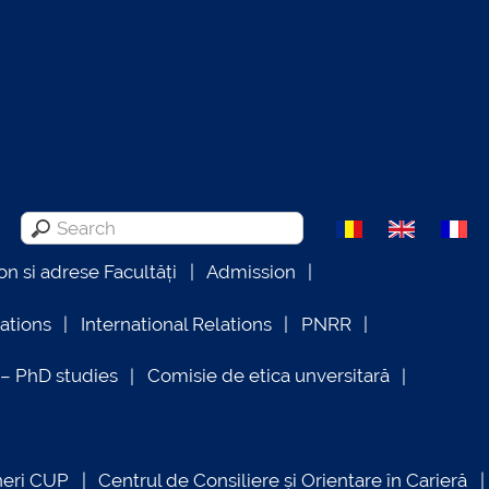
on si adrese Facultăți
Admission
lations
International Relations
PNRR
 PhD studies
Comisie de etica unversitară
neri CUP
Centrul de Consiliere și Orientare în Carieră