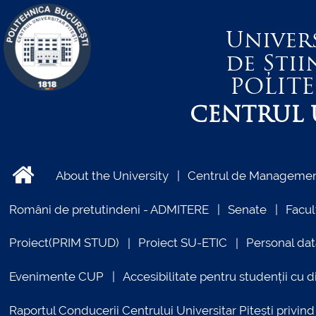
Univer
de Știi
POLIT
CENTRUL U
About the University
Centrul de Management
Români de pretutindeni - ADMITERE
Senate
Facul
Proiect(PRIM STUD)
Proiect SU-ETIC
Personal dat
Evenimente CUP
Accesibilitate pentru studenții cu di
Raportul Conducerii Centrului Universitar Pitești priv