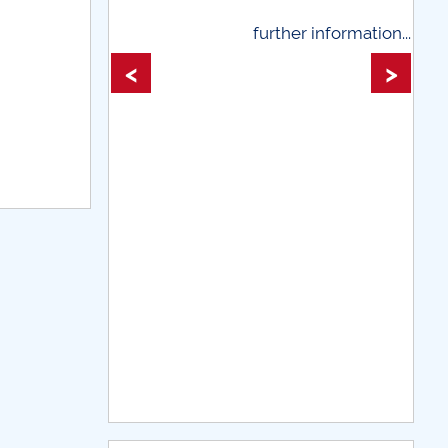
further information...
further information
<
>