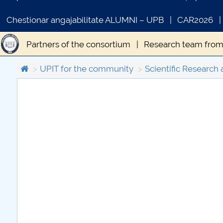
Chestionar angajabilitate ALUMNI – UPB
CAR2026
Partners of the consortium
Research team from
Collaborations UPIT
Contact
UPIT for the community
Scientific Research 
COMUNICAT DE PRESA
PRIMSTUD 26.03.2026