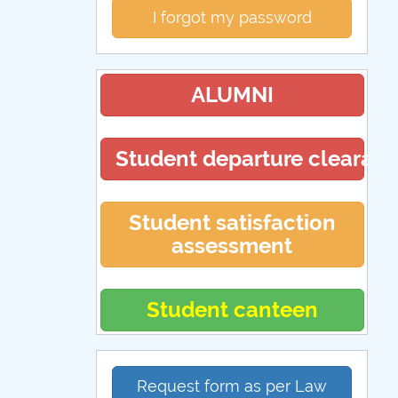
I forgot my password
ALUMNI
Student departure clearan
Student satisfaction
assessment
Student canteen
Request form as per Law