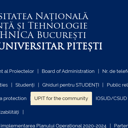
sitatea Națională
nță și Tehnologie
EHNICA
București
NIVERSITAR PITEȘTI
 al Proiectelor
Board of Administration
Nr. de telef
ties
Studenți
Ghiduri pentru STUDENȚI
Public re
a protection
UPIT for the community
IOSUD/CSUD –
zabilități
ind implementarea Planului Operațional 2020-2024
Parte