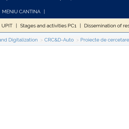
MENIU CANTINA
 UPIT
Stages and activities PC1
Dissemination of re
and Digitalization
CRC&D-Auto
Proiecte de cercetare
INFORMATII ACTE STUDII
CARTA_UNST
Consultare p