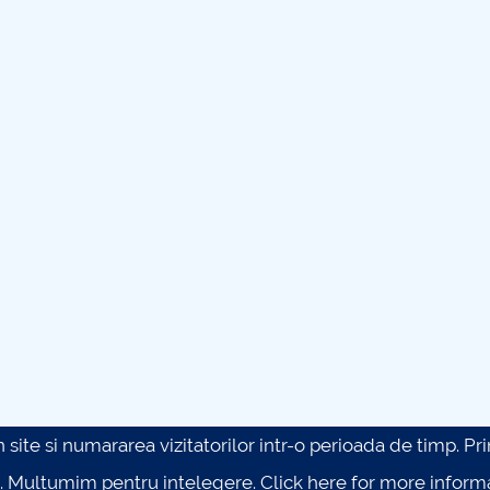
site si numararea vizitatorilor intr-o perioada de timp. Prin 
. Multumim pentru intelegere.
Click here for more inform