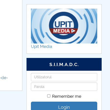
Upit Media
S.I.I.M.A.D.C.
Username
-de-
Password
Remember me
Login