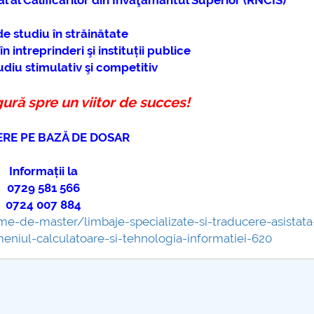
l al Calificărilor din Invăţământul Superior (RNCIS)
e studiu în străinătate
n intreprinderi şi instituții publice
diu stimulativ şi competitiv
gură spre un viitor de succes!
RE PE BAZĂ DE DOSAR
Informații la
0729 581 566
0724 007 884
me-de-master/limbaje-specializate-si-traducere-asistata
meniul-calculatoare-si-tehnologia-informatiei-620