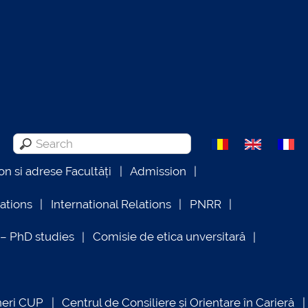
on si adrese Facultăți
Admission
lations
International Relations
PNRR
 PhD studies
Comisie de etica unversitară
neri CUP
Centrul de Consiliere și Orientare în Carieră