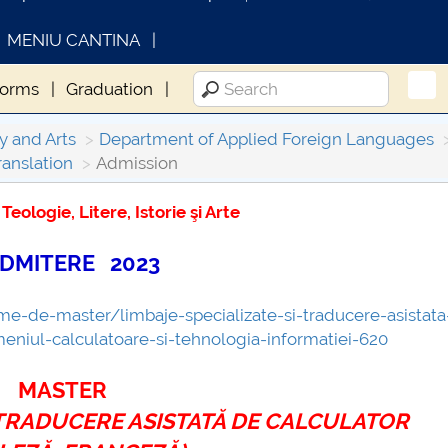
MENIU CANTINA
forms
Graduation
y and Arts
Department of Applied Foreign Languages
anslation
Admission
eologie, Litere, Istorie şi Arte
FORMATII ACTE STUDII
CARTA_UNSTPB -
MITERE 2023
Consultare publică
me-de-master/limbaje-specializate-si-traducere-asistata
meniul-calculatoare-si-tehnologia-informatiei-620
MASTER
TRADUCERE ASISTATĂ DE CALCULATOR