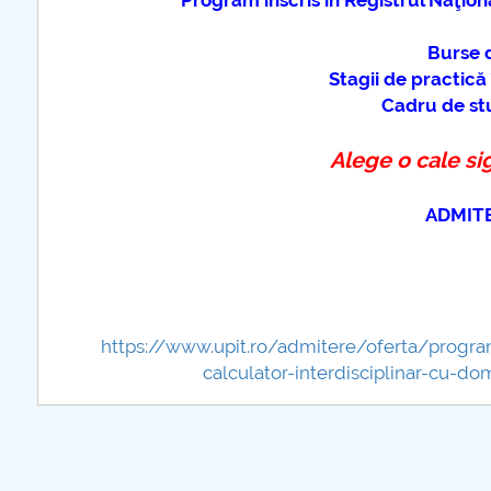
Program înscris în
Registrul Naţiona
Burse d
Stagii de practică î
Cadru de stu
Alege o cale si
ADMITE
https://www.upit.ro/admitere/oferta/progra
calculator-interdisciplinar-cu-do