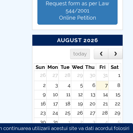
Request form as per Law
544/2001
Online Petition
AUGUST 2026
today
Sun
Mon
Tue
Wed
Thu
Fri
Sat
26
27
28
29
30
31
1
2
3
4
5
6
7
8
9
10
11
12
13
14
15
16
17
18
19
20
21
22
23
24
25
26
27
28
29
30
31
1
2
3
4
5
continuarea utilizarii acestui site va dati acordul folosiri