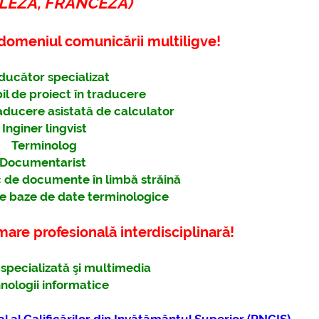
LEZĂ, FRANCEZĂ)
further information...
 domeniul comunicării multiligve!
further
ducător specializat
l de proiect în traducere
raducere asistată de calculator
Inginer lingvist
Terminolog
Documentarist
 de documente în limbă străină
e baze de date terminologice
are profesională interdisciplinară!
specializată şi multimedia
nologii informatice