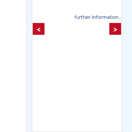
 information...
further information...
<
>