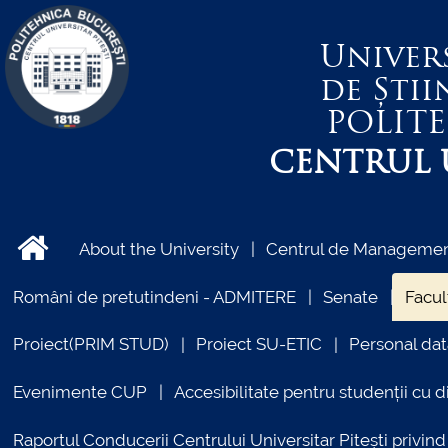
Univer
de Știi
POLIT
CENTRUL U
About the University
Centrul de Management
Români de pretutindeni - ADMITERE
Senate
Facul
Proiect(PRIM STUD)
Proiect SU-ETIC
Personal dat
Evenimente CUP
Accesibilitate pentru studenții cu di
Raportul Conducerii Centrului Universitar Pitești priv