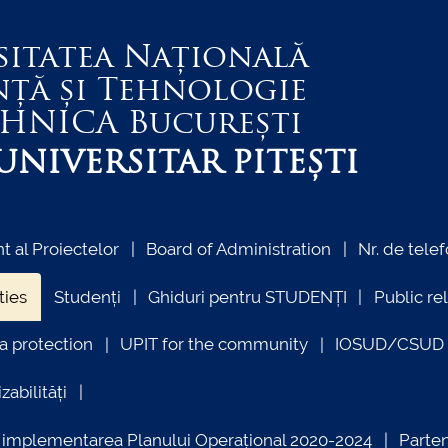
sitatea Națională
nță și Tehnologie
EHNICA
București
NIVERSITAR PITEȘTI
 al Proiectelor
Board of Administration
Nr. de telef
ties
Studenți
Ghiduri pentru STUDENȚI
Public re
a protection
UPIT for the community
IOSUD/CSUD –
zabilități
ind implementarea Planului Operațional 2020-2024
Parte