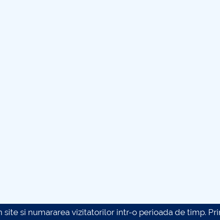
site si numararea vizitatorilor intr-o perioada de timp. Prin 