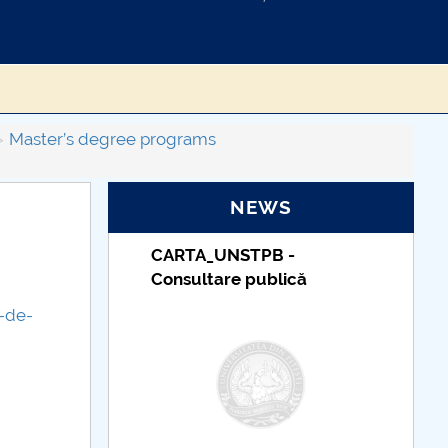
Master’s degree programs
NEWS
Taxe de școlarizare
indexate – Centrul
Universitar Pitești
-de-