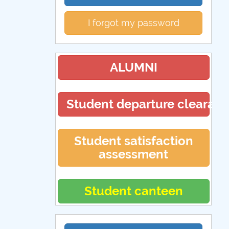
I forgot my password
ALUMNI
Student departure clearan
Student satisfaction
assessment
Student canteen