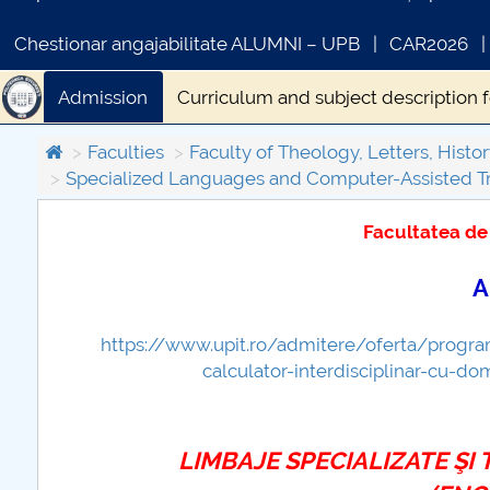
Chestionar angajabilitate ALUMNI – UPB
CAR2026
Admission
Curriculum and subject description 
Faculties
Faculty of Theology, Letters, Histor
Specialized Languages and Computer-Assisted Tr
Facultatea de T
COMUNICAT DE PRESA
IN
AD
PRIMSTUD 26.03.2026
https://www.upit.ro/admitere/oferta/progra
calculator-interdisciplinar-cu-do
LIMBAJE SPECIALIZATE ŞI