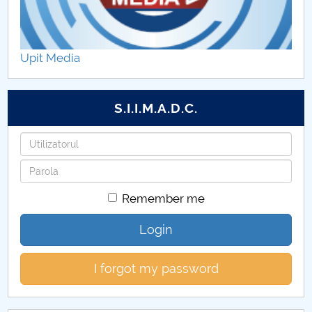
Admitere licență dosar
Admitere licență vocațional
Upit Media
Admitere licență mixt
S.I.I.M.A.D.C.
Username
Password
Remember me
Login
I forgot my password