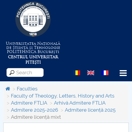
Universitatea Națională
de Știință și Tehnologie
POLITEHNICA
București
CENTRUL UNIVERSITAR
PITEȘTI
Menu
Faculties
Faculty of Theology, Letters, History and Arts
Admitere FTLIA
Arhivă Admitere FTLIA
About the University
Admitere 2025-2026
Admitere licență 2025
Admitere licență mixt
Centrul de Management al Proiectelor