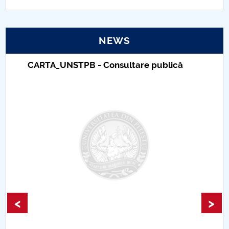
PNRR
NEWS
Proiect(PRIM STUD)
CARTA_UNSTPB - Consultare publică
Proiect SU-ETIC
Personal data protection
UPIT for the community
IOSUD/CSUD – PhD studies
Comisie de etica unversitară
Evenimente CUP
<
>
Accesibilitate pentru studenții cu dizabilități