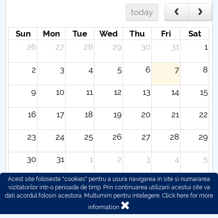
today
Sun
Mon
Tue
Wed
Thu
Fri
Sat
26
27
28
29
30
31
1
2
3
4
5
6
7
8
9
10
11
12
13
14
15
16
17
18
19
20
21
22
23
24
25
26
27
28
29
30
31
1
2
3
4
5
Acest site foloseste "cookies" pentru a usura navigarea in site si numararea
vizitatorilor intr-o perioada de timp. Prin continuarea utilizarii acestui site va
dati acordul folosiri acestora. Multumim pentru intelegere.
Click here for more
information