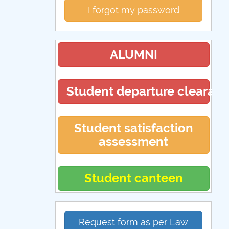
I forgot my password
ALUMNI
Student departure clearan
Student satisfaction
assessment
Student canteen
Request form as per Law