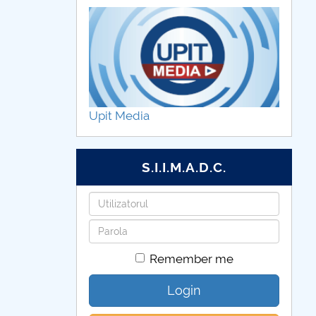
Upit Media
S.I.I.M.A.D.C.
Username
Password
Remember me
Login