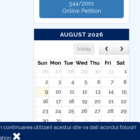
544/2001
Online Petition
AUGUST 2026
today
Sun
Mon
Tue
Wed
Thu
Fri
Sat
26
27
28
29
30
31
1
2
3
4
5
6
7
8
9
10
11
12
13
14
15
16
17
18
19
20
21
22
23
24
25
26
27
28
29
30
31
1
2
3
4
5
continuarea utilizarii acestui site va dati acordul folosiri
ation