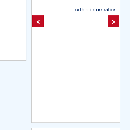
further information...
further infor
<
>