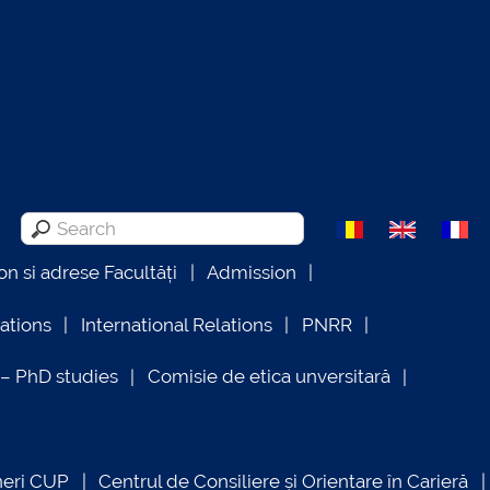
on si adrese Facultăți
Admission
lations
International Relations
PNRR
 PhD studies
Comisie de etica unversitară
neri CUP
Centrul de Consiliere și Orientare în Carieră