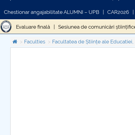
Chestionar angajabilitate ALUMNI – UPB
CAR2026
Evaluare finală
Sesiunea de comunicări științific
Program cu studenți DPPD
Componența dosarului
Faculties
Facultatea de Științe ale Educatiei, 
COMUNICAT DE PRESA
PRIMSTUD 26.03.2026