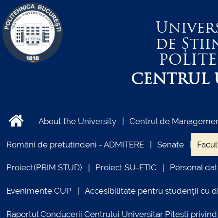
Univer
de Știi
POLIT
CENTRUL U
About the University
Centrul de Management
Români de pretutindeni - ADMITERE
Senate
Facul
Proiect(PRIM STUD)
Proiect SU-ETIC
Personal dat
Evenimente CUP
Accesibilitate pentru studenții cu di
Raportul Conducerii Centrului Universitar Pitești priv