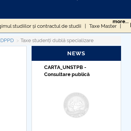
more...
imul studiilor și contractul de studii
Taxe Master
izare
Taxe studenți dublă specializare
r DPPD
Taxe studenți dublă specializare
NEWS
_UNSTPB -
Taxe de școlarizare
tare publică
indexate – Centrul
Universitar Pitești