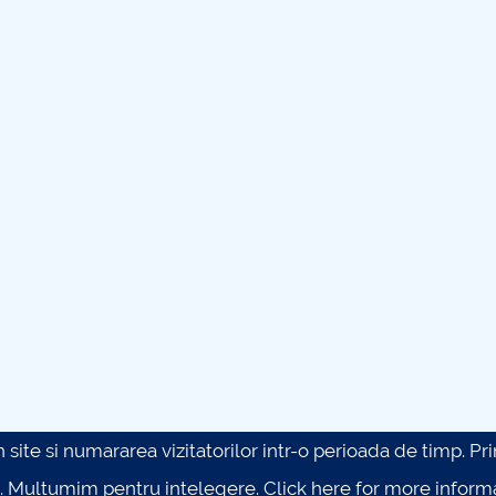
site si numararea vizitatorilor intr-o perioada de timp. Prin 
. Multumim pentru intelegere.
Click here for more inform