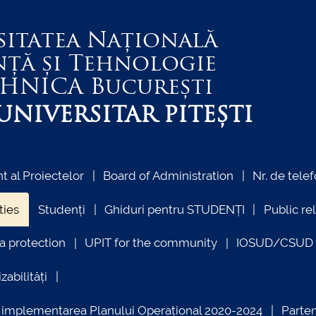
sitatea Națională
nță și Tehnologie
EHNICA
București
NIVERSITAR PITEȘTI
 al Proiectelor
Board of Administration
Nr. de telef
ties
Studenți
Ghiduri pentru STUDENȚI
Public re
a protection
UPIT for the community
IOSUD/CSUD –
zabilități
ind implementarea Planului Operațional 2020-2024
Parte