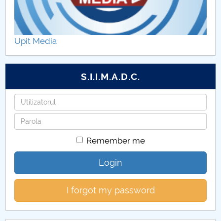
Sesiune de restanțe, nivelul II, postuniversitar
Sesiune de restanțe, nivelul I, postuniversitar
Upit Media
Planificare examene Niv II Postuniversitar
S.I.I.M.A.D.C.
Planificare examene Niv I Postuniversitar
Username
Program de științe psihopedagogice Nivelul II
Password
Program de științe psihopedagogice Nivelul I
Remember me
Metodologie, organizare și desfășurare nivel I și
Login
nivel II regim postuniversitar
I forgot my password
Anunt începere cursuri Nivelul II
Anunt începere cursuri Nivelul I