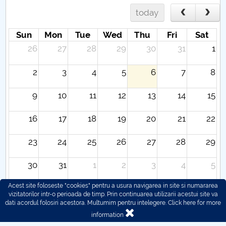
today
Sun
Mon
Tue
Wed
Thu
Fri
Sat
26
27
28
29
30
31
1
2
3
4
5
6
7
8
9
10
11
12
13
14
15
16
17
18
19
20
21
22
23
24
25
26
27
28
29
30
31
1
2
3
4
5
Acest site foloseste "cookies" pentru a usura navigarea in site si numararea
vizitatorilor intr-o perioada de timp. Prin continuarea utilizarii acestui site va
dati acordul folosiri acestora. Multumim pentru intelegere.
Click here for more
information