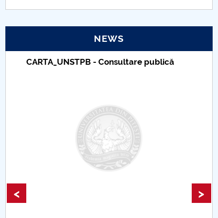
PNRR
NEWS
Proiect(PRIM STUD)
CARTA_UNSTPB - Consultare publică
Proiect SU-ETIC
Personal data protection
UPIT for the community
IOSUD/CSUD – PhD studies
Comisie de etica unversitară
Evenimente CUP
<
>
Accesibilitate pentru studenții cu dizabilități