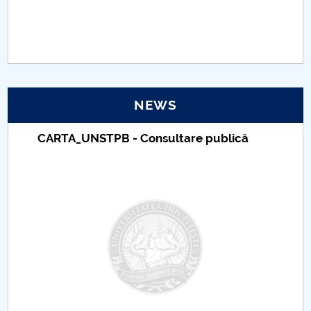
PNRR
Proiect(PRIM STUD)
Proiect SU-ETIC
NEWS
Personal data protection
CARTA_UNSTPB - Consultare publică
UPIT for the community
IOSUD/CSUD – PhD studies
Comisie de etica unversitară
Evenimente CUP
Accesibilitate pentru studenții cu dizabilități