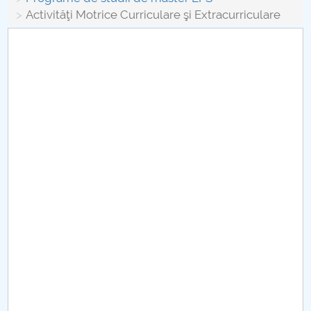
Board of Administration
Activităţi Motrice Curriculare şi Extracurriculare
Nr. de telefon si adrese Facultăți
Admission
Români de pretutindeni - ADMITERE
Senate
Faculties
Studenți
Ghiduri pentru STUDENȚI
Public relations
International Relations