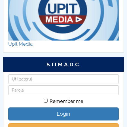
Sport şi Performanţă Motrică
Performanţă în Sport
Upit Media
S.I.I.M.A.D.C.
Username
Password
Remember me
Login