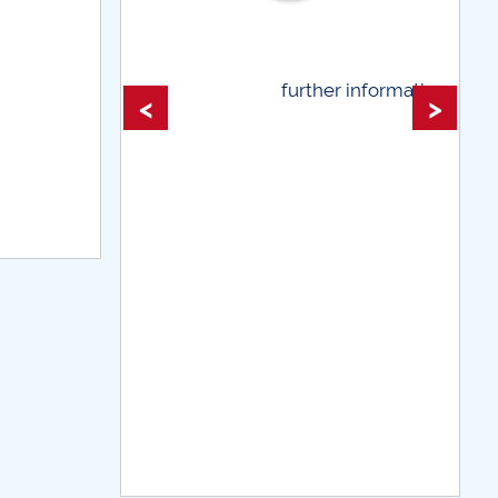
 information...
further information...
<
>