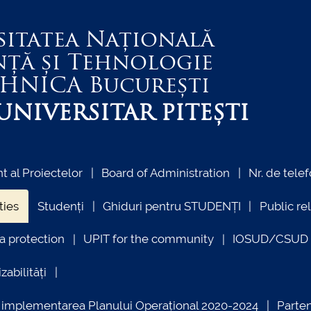
sitatea Națională
nță și Tehnologie
EHNICA
București
NIVERSITAR PITEȘTI
 al Proiectelor
Board of Administration
Nr. de telef
ties
Studenți
Ghiduri pentru STUDENȚI
Public re
a protection
UPIT for the community
IOSUD/CSUD –
zabilități
ind implementarea Planului Operațional 2020-2024
Parte