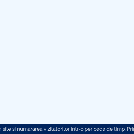
site si numararea vizitatorilor intr-o perioada de timp. Prin 