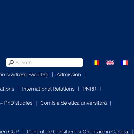
on si adrese Facultăți
Admission
lations
International Relations
PNRR
 PhD studies
Comisie de etica unversitară
neri CUP
Centrul de Consiliere și Orientare în Carieră