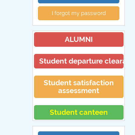
I forgot my password
ALUMNI
Student departure clearan
Student satisfaction
assessment
Student canteen