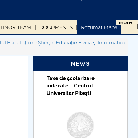
more...
TINOV TEAM
DOCUMENTS
Rezumat Etapa
 ETAPA A 3-a
l Facultăţii de Știinţe, Educaţie Fizică şi Informatică
NEWS
Taxe de școlarizare
indexate – Centrul
Universitar Pitești