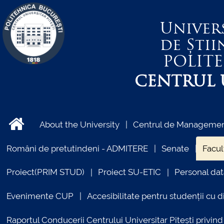
Univer
de Știi
POLIT
CENTRUL U
About the University
Centrul de Management
Români de pretutindeni - ADMITERE
Senate
Facul
Proiect(PRIM STUD)
Proiect SU-ETIC
Personal dat
Evenimente CUP
Accesibilitate pentru studenții cu di
Raportul Conducerii Centrului Universitar Pitești priv