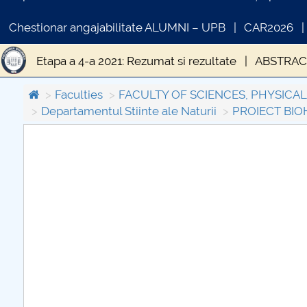
Chestionar angajabilitate ALUMNI – UPB
CAR2026
Etapa a 4-a 2021: Rezumat si rezultate
ABSTRAC
PROJECT ACTIVITIES - FIRST STEP
INDICATORI 
Faculties
FACULTY OF SCIENCES, PHYSICA
Departamentul Stiinte ale Naturii
PROIECT BI
COMUNICAT DE PRESA
IN
PRIMSTUD 26.03.2026