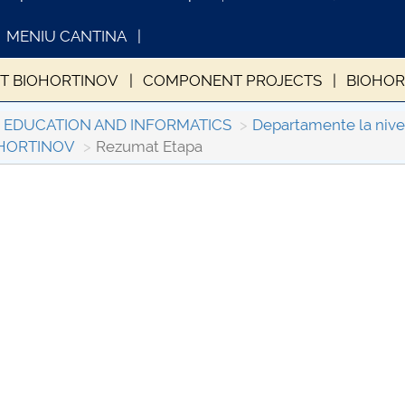
MENIU CANTINA
T BIOHORTINOV
COMPONENT PROJECTS
BIOHOR
DE REALIZARE ETAPA 1
REZUMAT ETAPA 1
REZUMAT
L EDUCATION AND INFORMATICS
Departamente la nivelu
OHORTINOV
Rezumat Etapa
FORMATII ACTE STUDII
CARTA_UNSTPB -
Consultare publică