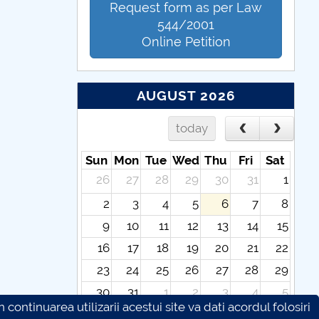
Request form as per Law
544/2001
Online Petition
AUGUST 2026
today
Sun
Mon
Tue
Wed
Thu
Fri
Sat
26
27
28
29
30
31
1
2
3
4
5
6
7
8
9
10
11
12
13
14
15
16
17
18
19
20
21
22
23
24
25
26
27
28
29
30
31
1
2
3
4
5
continuarea utilizarii acestui site va dati acordul folosiri