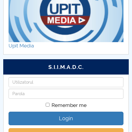
Fise discipline 2024.2025
Asigurarea calitatii
Cercetare-BM
Upit Media
S.I.I.M.A.D.C.
Username
Password
Remember me
Login