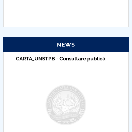
PNRR
Proiect(PRIM STUD)
Proiect SU-ETIC
NEWS
Personal data protection
CARTA_UNSTPB - Consultare publică
UPIT for the community
IOSUD/CSUD – PhD studies
Comisie de etica unversitară
Evenimente CUP
Accesibilitate pentru studenții cu dizabilități