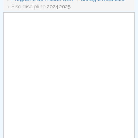
Board of Administration
Fise discipline 2024.2025
Nr. de telefon si adrese Facultăți
Admission
Români de pretutindeni - ADMITERE
Senate
Faculties
Studenți
Ghiduri pentru STUDENȚI
Public relations
International Relations