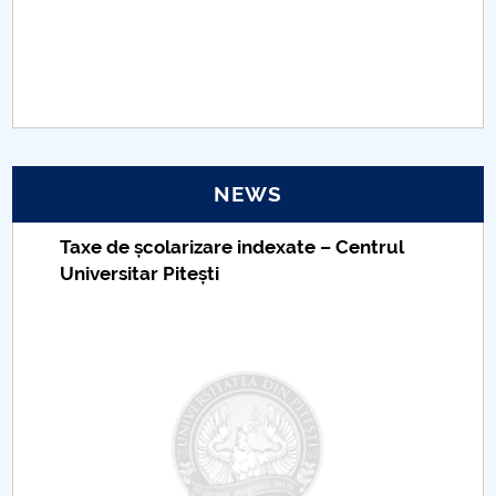
PNRR
Proiect(PRIM STUD)
Proiect SU-ETIC
NEWS
Personal data protection
Taxe de școlarizare indexate – Centrul
UPIT for the community
Universitar Pitești
IOSUD/CSUD – PhD studies
Comisie de etica unversitară
Evenimente CUP
Accesibilitate pentru studenții cu dizabilități