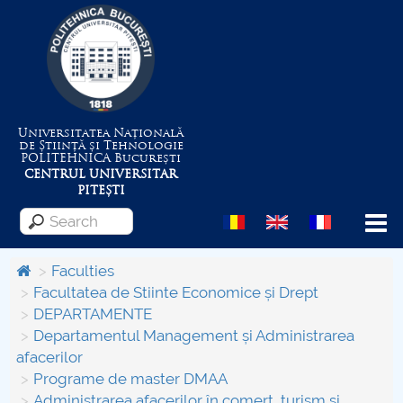
Universitatea Națională
de Știință și Tehnologie
POLITEHNICA
București
CENTRUL UNIVERSITAR
PITEȘTI
Menu
Faculties
Facultatea de Stiinte Economice și Drept
DEPARTAMENTE
About the University
Departamentul Management și Administrarea
afacerilor
Centrul de Management al Proiectelor
Programe de master DMAA
Administrarea afacerilor în comerţ, turism și