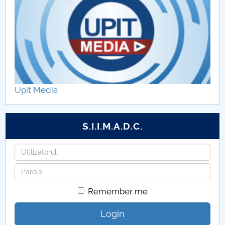
Upit Media
S.I.I.M.A.D.C.
Username
Password
Remember me
Login