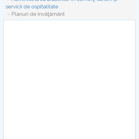
Board of Administration
servicii de ospitalitate
Planuri de învăţământ
Nr. de telefon si adrese Facultăți
Admission
Români de pretutindeni - ADMITERE
Senate
Faculties
Studenți
Ghiduri pentru STUDENȚI
Public relations
International Relations