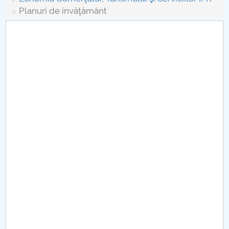
Board of Administration
Planuri de învăţământ
Nr. de telefon si adrese Facultăți
Admission
Români de pretutindeni - ADMITERE
Senate
Faculties
Studenți
Ghiduri pentru STUDENȚI
Public relations
International Relations