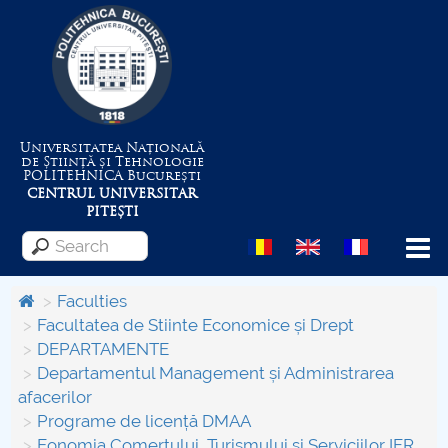
Universitatea Națională
de Știință și Tehnologie
POLITEHNICA
București
CENTRUL UNIVERSITAR
PITEȘTI
Menu
Faculties
Facultatea de Stiinte Economice și Drept
DEPARTAMENTE
About the University
Departamentul Management și Administrarea
afacerilor
Centrul de Management al Proiectelor
Programe de licență DMAA
Eonomia Comerţului, Turismului şi Serviciilor IFR