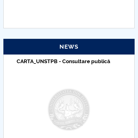
PNRR
Proiect(PRIM STUD)
Proiect SU-ETIC
NEWS
Personal data protection
CARTA_UNSTPB - Consultare publică
UPIT for the community
IOSUD/CSUD – PhD studies
Comisie de etica unversitară
Evenimente CUP
Accesibilitate pentru studenții cu dizabilități