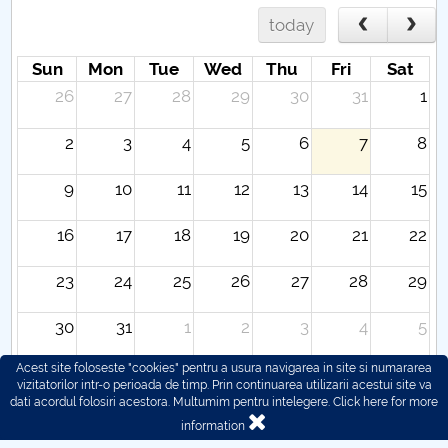
today
Sun
Mon
Tue
Wed
Thu
Fri
Sat
26
27
28
29
30
31
1
2
3
4
5
6
7
8
9
10
11
12
13
14
15
16
17
18
19
20
21
22
23
24
25
26
27
28
29
30
31
1
2
3
4
5
Acest site foloseste "cookies" pentru a usura navigarea in site si numararea
vizitatorilor intr-o perioada de timp. Prin continuarea utilizarii acestui site va
dati acordul folosiri acestora. Multumim pentru intelegere.
Click here for more
information