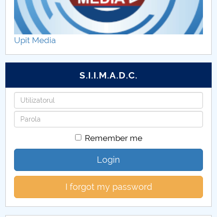
Parteneri de practică
Ghid de studii
Upit Media
S.I.I.M.A.D.C.
Username
Password
Remember me
Login
I forgot my password