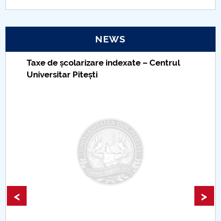
PNRR
NEWS
Proiect(PRIM STUD)
Taxe de școlarizare indexate – Centrul
Proiect SU-ETIC
Universitar Pitești
Personal data protection
UPIT for the community
IOSUD/CSUD – PhD studies
Comisie de etica unversitară
Evenimente CUP
<
>
Accesibilitate pentru studenții cu dizabilități