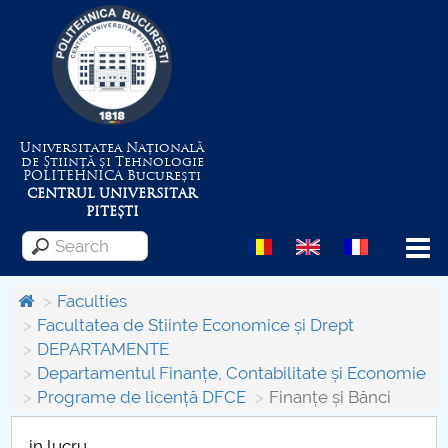
Universitatea Națională
de Știință și Tehnologie
POLITEHNICA
București
CENTRUL UNIVERSITAR
PITEȘTI
Menu
Faculties
Facultatea de Stiinte Economice și Drept
DEPARTAMENTE
About the University
Departamentul Finanțe, Contabilitate și Economie
Programe de licență DFCE
Finanțe și Bănci
Centrul de Management al Proiectelor
in lucru