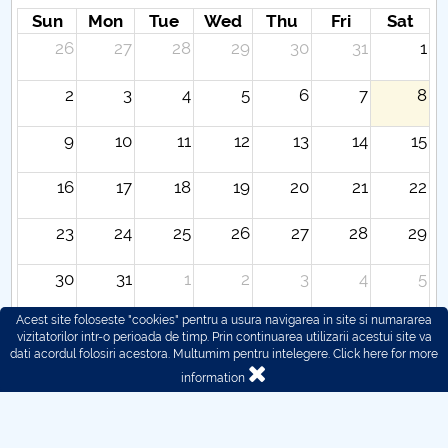
Sun
Mon
Tue
Wed
Thu
Fri
Sat
26
27
28
29
30
31
1
2
3
4
5
6
7
8
9
10
11
12
13
14
15
16
17
18
19
20
21
22
23
24
25
26
27
28
29
30
31
1
2
3
4
5
Acest site foloseste "cookies" pentru a usura navigarea in site si numararea
vizitatorilor intr-o perioada de timp. Prin continuarea utilizarii acestui site va
dati acordul folosiri acestora. Multumim pentru intelegere.
Click here for more
information