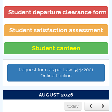
Absolventi
Student departure clearance form
Oportunitati cariera
Finalizare studii
Student satisfaction assessment
Chestionar EUROSTUDENT
Student canteen
Request form as per Law 544/2001
Online Petition
AUGUST 2026
today