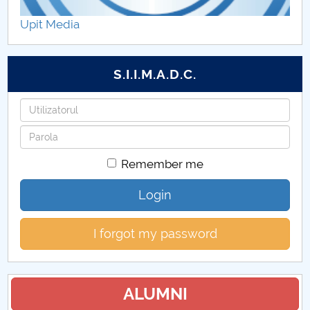
Planificarea examenelor
Upit Media
Pagina studentului
S.I.I.M.A.D.C.
BURSE FMT
Username
Practica studenti
Password
Indrumare studenti-fmt
Remember me
Oportunități Erasmus
Login
Asociatia studentilor FMT STAR
I forgot my password
Pagina studentului FMT
Tabere studenti FMT
ALUMNI