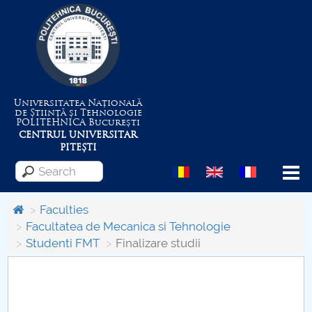
Universitatea Națională
de Știință și Tehnologie
POLITEHNICA
București
CENTRUL UNIVERSITAR
PITEȘTI
Menu
Faculties
Facultatea de Mecanica si Tehnologie
Studenti FMT
Finalizare studii
About the University
Centrul de Management al Proiectelor