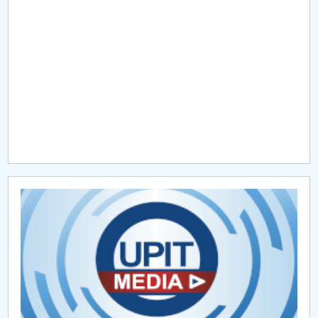
Raportul Conducerii Centrului Universitar Pitești
privind implementarea Planului Operațional 2020-
2024
Parteneri CUP
Centrul de Consiliere și Orientare în Carieră
Chestionar angajabilitate ALUMNI – UPB
CAR2026
MENIU CANTINA
ORAR MASTER
ORARE FMT - SEM II - 2020